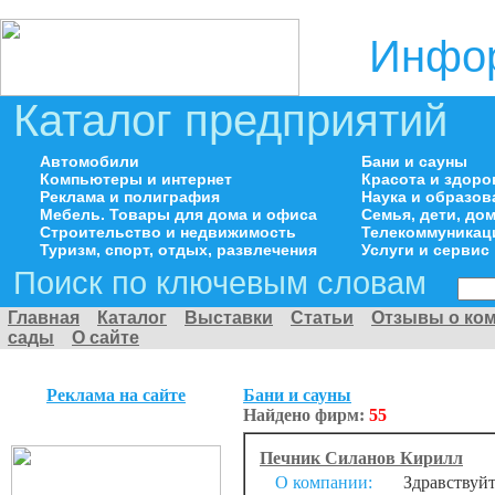
Инфор
Каталог предприятий
Автомобили
Бани и сауны
Компьютеры и интернет
Красота и здоро
Реклама и полиграфия
Наука и образов
Мебель. Товары для дома и офиса
Семья, дети, д
Строительство и недвижимость
Телекоммуникац
Туризм, спорт, отдых, развлечения
Услуги и сервис
Поиск по ключевым словам
Главная
Каталог
Выставки
Статьи
Отзывы о ко
сады
О сайте
Реклама на сайте
Бани и сауны
Найдено фирм:
55
Печник Силанов Кирилл
О компании:
Здравствуйт