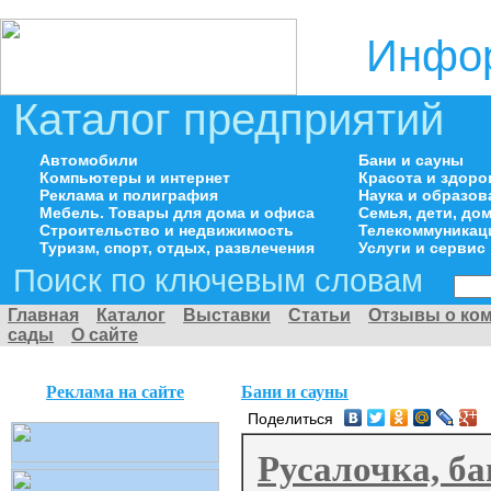
Инфор
Каталог предприятий
Автомобили
Бани и сауны
Компьютеры и интернет
Красота и здоро
Реклама и полиграфия
Наука и образов
Мебель. Товары для дома и офиса
Семья, дети, д
Строительство и недвижимость
Телекоммуникац
Туризм, спорт, отдых, развлечения
Услуги и сервис
Поиск по ключевым словам
Главная
Каталог
Выставки
Статьи
Отзывы о ко
сады
О сайте
Реклама на сайте
Бани и сауны
Поделиться
Русалочка, б