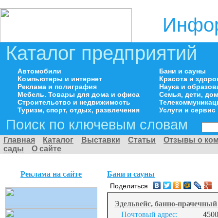
Инфор
Каталог предприятий
Автомобили
Бани и сауны
Компьютеры и интернет
Красота и здоро
Реклама и полиграфия
Наука и образов
Мебель. Товары для дома и офиса
Семья, дети, д
Строительство и недвижимость
Телекоммуникац
Туризм, спорт, отдых, развлечения
Услуги и сервис
Поиск по ключевым словам
Главная
Каталог
Выставки
Статьи
Отзывы о ко
сады
О сайте
Реклама на сайте
Бани и сауны
Поделиться
Эдельвейс, банно-прачечны
Почтовый адрес:
4500