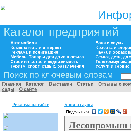
Инфор
Каталог предприятий
Автомобили
Бани и сауны
Компьютеры и интернет
Красота и здоро
Реклама и полиграфия
Наука и образов
Мебель. Товары для дома и офиса
Семья, дети, д
Строительство и недвижимость
Телекоммуникац
Туризм, спорт, отдых, развлечения
Услуги и сервис
Поиск по ключевым словам
Главная
Каталог
Выставки
Статьи
Отзывы о ко
сады
О сайте
Реклама на сайте
Бани и сауны
Поделиться
Лесопромыш 