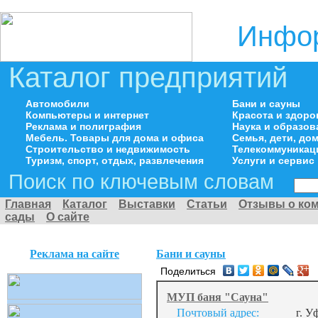
Инфор
Каталог предприятий
Автомобили
Бани и сауны
Компьютеры и интернет
Красота и здоро
Реклама и полиграфия
Наука и образов
Мебель. Товары для дома и офиса
Семья, дети, д
Строительство и недвижимость
Телекоммуникац
Туризм, спорт, отдых, развлечения
Услуги и сервис
Поиск по ключевым словам
Главная
Каталог
Выставки
Статьи
Отзывы о ко
сады
О сайте
Реклама на сайте
Бани и сауны
Поделиться
МУП баня "Сауна"
Почтовый адрес:
г. У