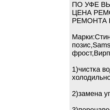
ПО УФЕ В
ЦЕНА РЕМ
РЕМОНТА 
Марки:Стин
позис,Sams
фрост,Вирп
1)чистка в
холодильно
2)замена у
3)перенаве