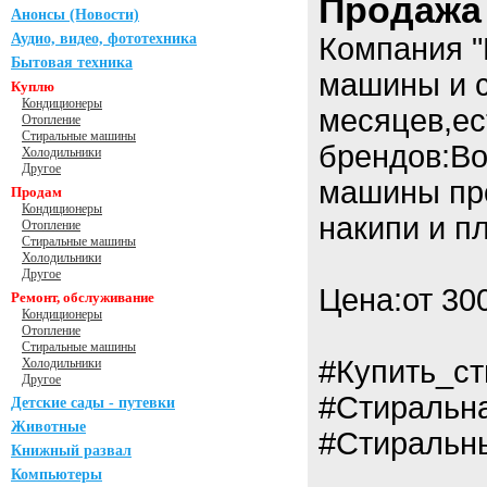
Продажа
Анонсы (Новости)
Аудио, видео, фототехника
Компания "
Бытовая техника
машины и с
Куплю
Кондиционеры
месяцев,ес
Отопление
Стиральные машины
брендов:Bo
Холодильники
Другое
машины про
Продам
Кондиционеры
накипи и п
Отопление
Стиральные машины
Холодильники
Другое
Цена:от 30
Ремонт, обслуживание
Кондиционеры
Отопление
Стиральные машины
#Купить_с
Холодильники
Другое
#Стиральн
Детские сады - путевки
Животные
#Стираль
Книжный развал
Компьютеры