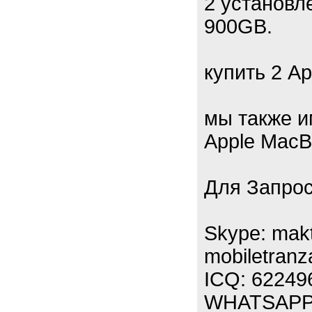
2 установл
900GB.
купить 2 A
мы также и
Apple MacBo
Для Запро
Skype: mak
mobiletranz
ICQ: 62249
WHATSAPP: