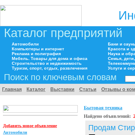
Ин
Каталог предприятий
Автомобили
Бани и саун
Компьютеры и интернет
Красота и з
Реклама и полиграфия
Наука и обр
Мебель. Товары для дома и офиса
Семья, дети
Строительство и недвижимость
Телекоммуни
Туризм, спорт, отдых, развлечения
Услуги и се
Поиск по ключевым словам
Главная
Каталог
Выставки
Статьи
Отзывы о ко
Бытовая техника
Найдено объявлений:
Добавить новое объявление
Продам Сти
Автомобили