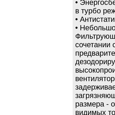
• Энергосб
в турбо ре
• Антистат
• Небольшой
Фильтрующ
сочетании 
предварите
дезодорир
высокопро
вентилято
задерживае
загрязняющ
размера - 
видимых то