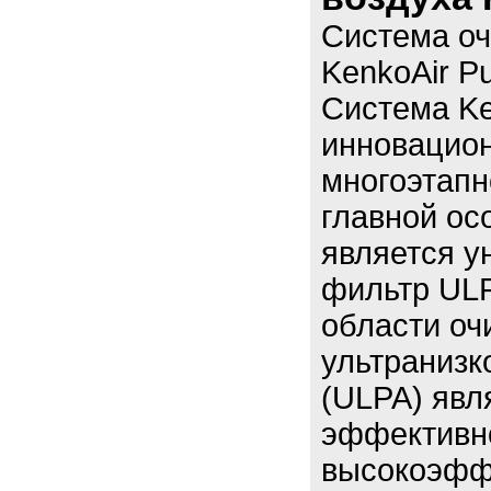
Система оч
KenkoAir Pu
Система Ke
инновацио
многоэтапн
главной ос
является 
фильтр ULP
области оч
ультранизк
(ULPA) явл
эффективно
высокоэфф