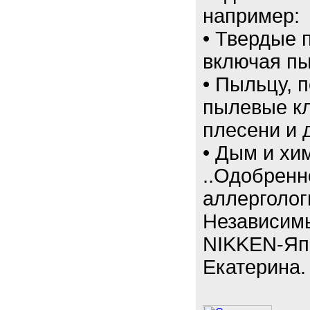
например:
• Твердые 
включая пы
• Пыльцу, 
пылевые кл
плесени и 
• Дым и хи
..Одобренн
аллерголог
Независим
NIKKEN-Япо
Екатерина.