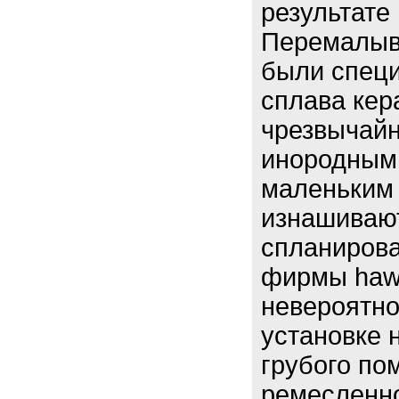
результате
Перемалыв
были специ
сплава кер
чрезвычайн
инородным 
маленьким 
изнашивают
спланирова
фирмы haw
невероятно
установке 
грубого по
ремесленно