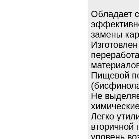
Обладает 
эффективно
замены ка
Изготовлен
переработ
материало
Пищевой по
(бисфинола
Не выделяе
химически
Легко утил
вторичной 
уровень во