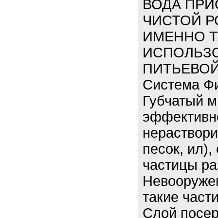
ВОДА ПРИ
ЧИСТОЙ Р
ИМЕННО 
ИСПОЛЬЗО
ПИТЬЕВОЙ
Система Ф
Губчатый 
эффективно
нераствори
песок, ил)
частицы ра
Невооружен
такие част
Слой посер