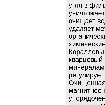
угля в фи
уничтожает
очищает во
удаляет ме
органическ
химические
Коралловы
кварцевый 
минералами
регулирует
Очищенная 
магнитное 
упорядоче