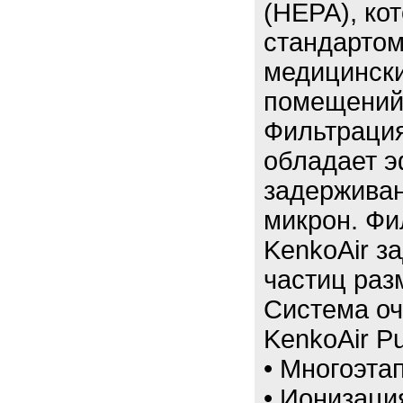
(HEPA), ко
стандартом
медицински
помещений
Фильтрация
обладает 
задерживан
микрон. Фи
KenkoAir з
частиц раз
Система оч
KenkoAir Pur
• Многоэта
• Ионизаци