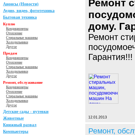
Ремонт 
Анонсы (Новости)
Аудио, видео, фототехника
посудом
Бытовая техника
дому. Гар
Куплю
Кондиционеры
Отопление
Ремонт ст
Стиральные машины
Холодильники
посудомоеч
Другое
Продам
Гарантия!!
Кондиционеры
Отопление
Стиральные машины
Холодильники
Другое
Ремонт, обслуживание
Кондиционеры
Отопление
Стиральные машины
Холодильники
Другое
Детские сады - путевки
12.01.2013
Животные
Книжный развал
Ремонт, обсл
Компьютеры