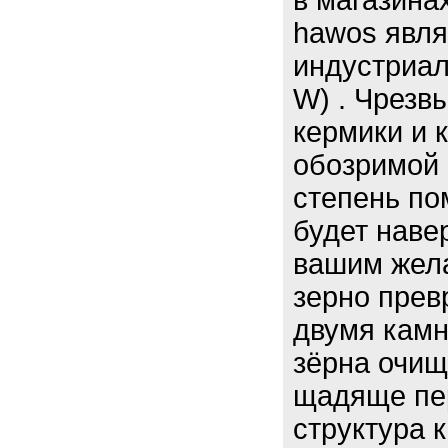
в магазина
hawos явля
индустриа
W) . Чрезв
кермики и 
обозримой 
степень по
будет наве
вашим жела
зерно прев
двумя камн
зёрна очищ
щадяще пе
структура 