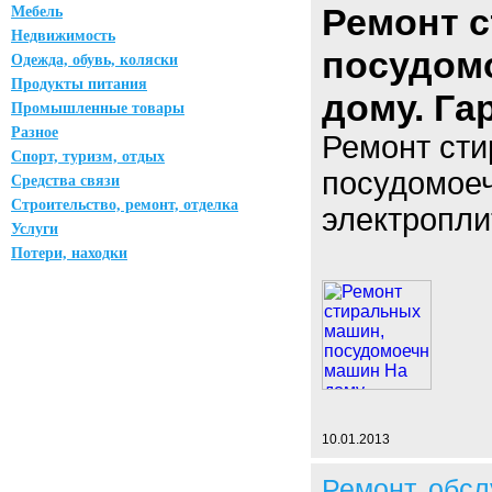
Ремонт 
Мебель
Недвижимость
посудом
Одежда, обувь, коляски
Продукты питания
дому. Гар
Промышленные товары
Разное
Ремонт ст
Спорт, туризм, отдых
посудомое
Средства связи
Строительство, ремонт, отделка
электроплит
Услуги
Потери, находки
10.01.2013
Ремонт, обс