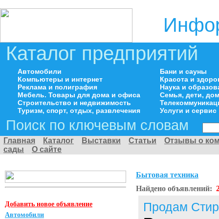
Инфор
Каталог предприятий
Автомобили
Бани и сауны
Компьютеры и интернет
Красота и здоро
Реклама и полиграфия
Наука и образов
Мебель. Товары для дома и офиса
Семья, дети, д
Строительство и недвижимость
Телекоммуникац
Туризм, спорт, отдых, развлечения
Услуги и сервис
Поиск по ключевым словам
Главная
Каталог
Выставки
Статьи
Отзывы о ко
сады
О сайте
Бытовая техника
Найдено объявлений:
Добавить новое объявление
Продам Сти
Автомобили