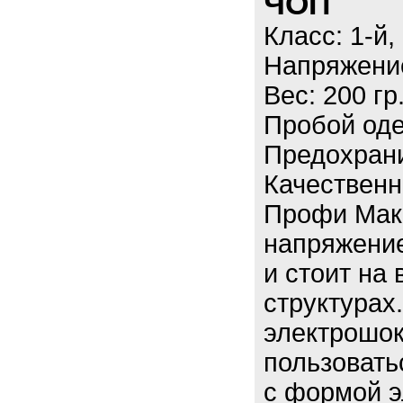
ЧОП
Класс: 1-й
Напряжение
Вес: 200 гр
Пробой оде
Предохрани
Качествен
Профи Мак
напряжение
и стоит на
структурах
электрошок
пользовать
с формой э