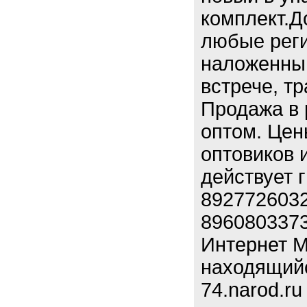
комплект.Д
любые реги
наложенным
встрече, т
Продажа в 
оптом. Цен
оптовиков 
действует 
8927726032
8960803373
Интернет М
находящийся
74.narod.ru