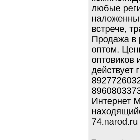
любые реги
наложенным
встрече, т
Продажа в 
оптом. Цен
оптовиков 
действует 
8927726032
8960803373
Интернет М
находящийся
74.narod.ru