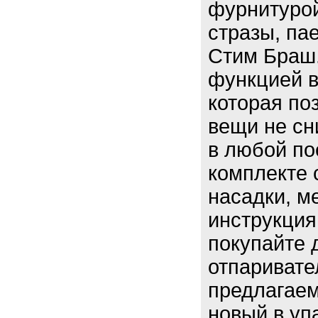
фурнитурой
стразы, па
Стим Браш.
функцией в
которая по
вещи не сн
в любой по
комплекте 
насадки, м
инструкция
покупайте 
отпаривате
предлагаем
новый в уп