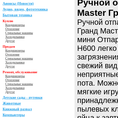
Ручной о
Анонсы (Новости)
Аудио, видео, фототехника
Master Г
Бытовая техника
Ручной отп
Куплю
Кондиционеры
Гранд Мас
Отопление
Стиральные машины
Холодильники
мини Отпар
Другое
H600 легко
Продам
Кондиционеры
Отопление
загрязнени
Стиральные машины
Холодильники
свежий вид
Другое
Ремонт, обслуживание
неприятные
Кондиционеры
Отопление
пота. Можн
Стиральные машины
Холодильники
мягкие игр
Другое
Детские сады - путевки
принадлежн
Животные
пылевых кл
Книжный развал
Компьютеры
яйца к завт