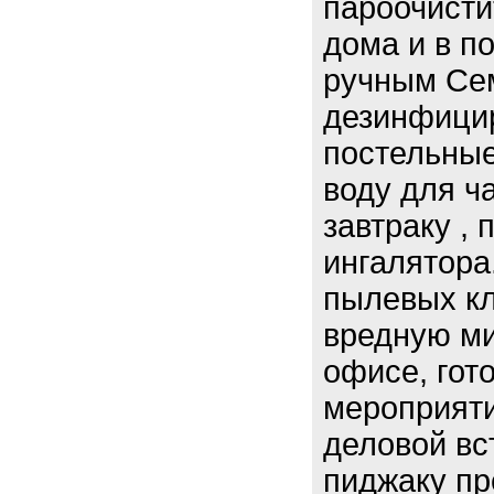
пароочисти
дома и в п
ручным Сем
дезинфицир
постельные
воду для ч
завтраку , 
ингалятора
пылевых кл
вредную ми
офисе, гот
мероприяти
деловой вс
пиджаку пр