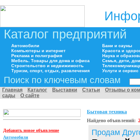
Инфор
Каталог предприятий
Автомобили
Бани и сауны
Компьютеры и интернет
Красота и здоро
Реклама и полиграфия
Наука и образов
Мебель. Товары для дома и офиса
Семья, дети, д
Строительство и недвижимость
Телекоммуникац
Туризм, спорт, отдых, развлечения
Услуги и сервис
Поиск по ключевым словам
Главная
Каталог
Выставки
Статьи
Отзывы о ко
сады
О сайте
Бытовая техника
Найдено объявлений:
Добавить новое объявление
Продам Друг
Автомобили