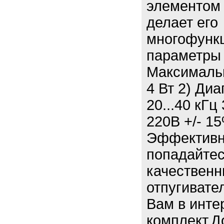
элементом 
делает его
многофунк
параметры 
Максимальн
4 Вт 2) Ди
20...40 кГц
220В +/- 15
Эффективна
попадайтес
качественн
отпугивате
Вам в инте
комплект.Д