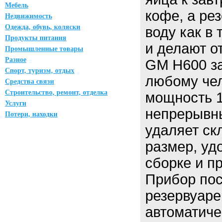
Мебель
кофе, а ре
Недвижимость
Одежда, обувь, коляски
воду как в
Продукты питания
и делают о
Промышленные товары
Разное
GM H600 з
Спорт, туризм, отдых
любому чел
Средства связи
Строительство, ремонт, отделка
мощность 
Услуги
непрерывны
Потери, находки
удаляет ск
размер, уд
сборке и п
Прибор пос
резервуаре
автоматиче