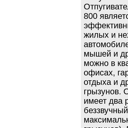
Отпугиват
800 являет
эффективн
жилых и н
автомобиле
мышей и др
можно в кв
офисах, га
отдыха и д
грызунов. 
имеет два р
беззвучный 
максимальн