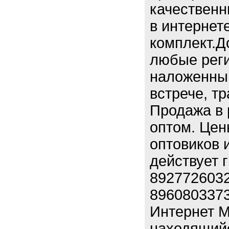
качественн
в интернет
комплект.Д
любые реги
наложенным
встрече, т
Продажа в 
оптом. Цен
оптовиков 
действует 
8927726032
8960803373
Интернет М
находящийся