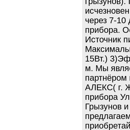
грызунов).
исчезновен
через 7-10
прибора. О
Источник п
Максималь
15Вт.) 3)Э
м. Мы явл
партнёром
АЛЕКС( г. 
прибора Ул
Грызунов и
предлагаем
приобрета