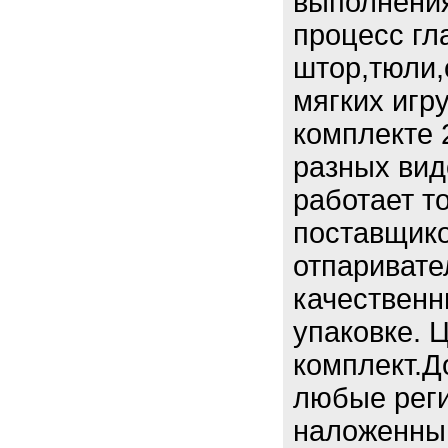
выполнения
процесс гл
штор,тюли,
мягких игр
комплекте 
разных вид
работает т
поставщик
отпаривате
качественн
упаковке. 
комплект.Д
любые реги
наложенным