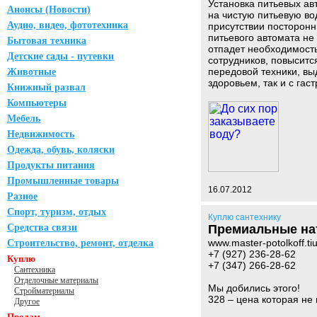
Установка питьевых ав
Анонсы (Новости)
на чистую питьевую во
Аудио, видео, фототехника
присутствии посторонн
питьевого автомата 
Бытовая техника
отпадет необходимость
Детские сады - путевки
сотрудников, повыситс
передовой техники, вы
Животные
здоровьем, так и с га
Книжный развал
Компьютеры
Мебель
Недвижимость
Одежда, обувь, коляски
Продукты питания
Промышленные товары
16.07.2012
Разное
Спорт, туризм, отдых
Куплю сантехнику
Средства связи
Премиальные н
www.master-potolkoff.tiu
Строительство, ремонт, отделка
+7 (927) 236-28-62
Куплю
+7 (347) 266-28-62
Сантехника
Отделочные материалы
Мы добились этого!
Стройматериалы
328 – цена которая не
Другое
Продам