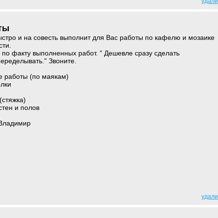
удали
ты
стро и на совесть выполнит для Вас работы по кафелю и мозаике
сти.
по факту выполненных работ. " Дешевле сразу сделать
еределывать." Звоните.
е работы (по маякам)
олки
(стяжка)
стен и полов
 Владимир
удали