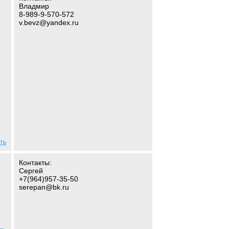
Владмир
8-989-9-570-572
v.bevz@yandex.ru
ть
Контакты:
Сергей
+7(964)957-35-50
serepan@bk.ru