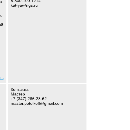
8-800-100-1214
в
kat-ya@ngs.ru
же
ой
ть
Контакты:
Мастер
+7 (347) 266-28-62
master.potolkoff@gmail.com