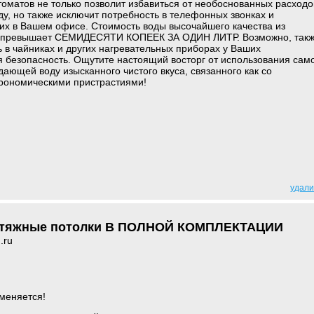
томатов не только позволит избавиться от необоснованных расходо
ду, но также исключит потребность в телефонных звонках и
их в Вашем офисе. Стоимость воды высочайшего качества из
не превышает СЕМИДЕСЯТИ КОПЕЕК ЗА ОДИН ЛИТР. Возможно, так
 в чайниках и других нагревательных приборах у Ваших
я безопасность. Ощутите настоящий восторг от использования сам
дающей воду изысканного чистого вкуса, связанного как со
строномическими пристрастиями!
удали
атяжные потолки В ПОЛНОЙ КОМПЛЕКТАЦИИ
.ru
 меняется!