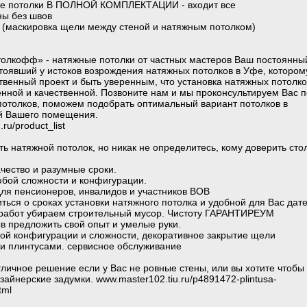
е потолки В ПОЛНОЙ КОМПЛЕКТАЦИИ - входит все
ны без швов
 (маскировка щели между стеной и натяжным потолком)
олкофф» - натяжные потолки от частных мастеров Ваш постоянны
тоявший у истоков возрождения натяжных потолков в Уфе, котором
твенный проект и быть уверенным, что установка натяжных потолко
нной и качественной. Позвоните нам и мы проконсультируем Вас п
потолков, поможем подобрать оптимальный вариант потолков в
ий Вашего помещения.
.ru/product_list
ь натяжной потолок, но никак не определитесь, кому доверить сто
чество и разумные сроки.
юбой сложности и конфигурации.
ля пенсионеров, инвалидов и участников ВОВ
ться о сроках установки натяжного потолка и удобной для Вас дате
 работ убираем строительный мусор. Чистоту ГАРАНТИРЕУМ
в предложить свой опыт и умелые руки.
ой конфигурации и сложности, декоративное закрытие щели
ми плинтусами. сервисное обслуживание
личное решение если у Вас не ровные стены, или вы хотите чтобы
айнерские задумки. www.master102.tiu.ru/p4891472-plintusa-
tml