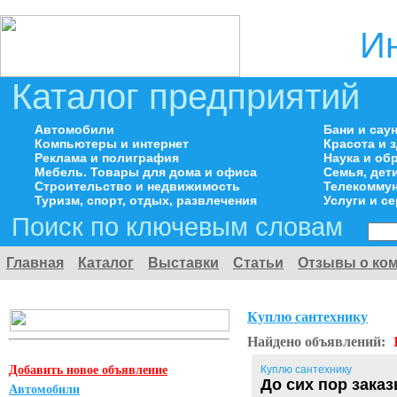
И
Каталог предприятий
Автомобили
Бани и сау
Компьютеры и интернет
Красота и 
Реклама и полиграфия
Наука и об
Мебель. Товары для дома и офиса
Семья, дет
Строительство и недвижимость
Телекоммун
Туризм, спорт, отдых, развлечения
Услуги и с
Поиск по ключевым словам
Главная
Каталог
Выставки
Статьи
Отзывы о ко
Куплю сантехнику
Найдено объявлений:
Добавить новое объявление
Куплю сантехнику
До сих пор зака
Автомобили