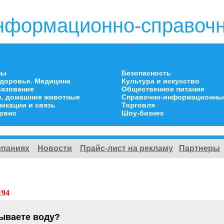
нформационно-справочн
ны
Безопасность
здоровье. Медицина
Культура и искусство
разование
Общественное питание
и, домашние животные
Справочно-информационны
икации и связь
Торговля
ервис
Шоу-бизнес
мпаниях
Новости
Прайс-лист на рекламу
Партнеры
194
зываете воду?