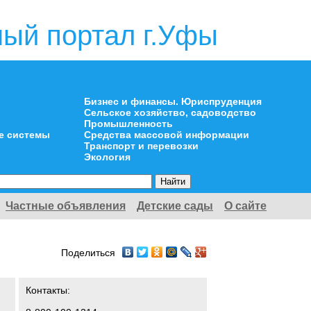
ый портал г.Уфы
Бизнес и финансы. Юриспруденция
Сельское хозяйство, садоводство
Промышленность
е системы
Средства массовой информации
Транспорт и перевозки
Экология
Частные объявления
Детские сады
О сайте
Поделиться
Контакты: