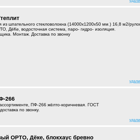
удали
Утеплит
 из шпательного стекловолокна (14000х1200х50 мм.) 16,8 м2/руло
О, ДёКе, водосточная система, паро- гидро- изоляция.
ика. Монтаж. Доставка по звонку
удали
Ф-266
 ассортименте, ПФ-266 жёлто-коричневая. ГОСТ
доставка по звонку.
удали
ый ОРТО, Дёке, блокхаус бревно