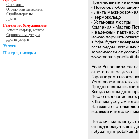
Премиальные натяжны
Сантехника
- Потолок любой шири
Отделочные материалы
- Лента маскировочная
Стройматериалы
- Термокольцо
Другое
- Установка люстры
Ремонт и обслуживание
Компания «Мастер Пот
Ремонт квартир, офисов
и надежный партнер, с
Строительные услуги
можно поручить ответс
Другие услуги
в Уфе будет своевреме
Услуги
всем видам натяжных 
зависимости от услов
Потери, находки
www.master-potolkoff.tiu
Если Вы решили сделат
ответственное дело.
Гарантирем высокое ка
Устанаваем потолки л
Предостовяем скидки д
Всегда можем договори
После окончания всех
К Вашим услугам готоы
Натяжные потолки люб
вставкой и потолочны
Потолочный плинтус от
он подчеркнул ваши диз
natyazhnym-potolkam.h