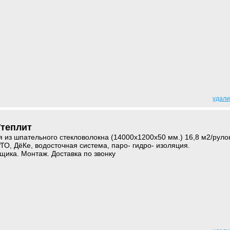
удали
Утеплит
 из шпательного стекловолокна (14000х1200х50 мм.) 16,8 м2/руло
О, ДёКе, водосточная система, паро- гидро- изоляция.
ика. Монтаж. Доставка по звонку