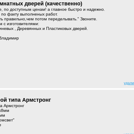
мнатных дверей (качественно)
е, по доступным ценам! а главное быстро и надежно.
 по факту выполненых работ.
ть правильно,чем потом переделывать." Звоните.
м с изготовителями:
иневых , Деревянных и Пластиковых дверей.
 Владимир
удали
ой типа Армстронг
па Армстронг
0х8мм
7мм
юмсвет"
е