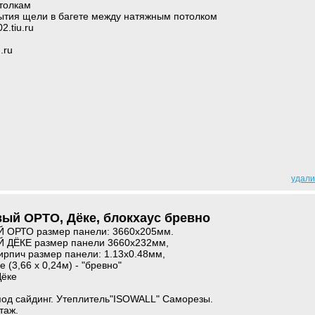
толкам
рытия щели в багете между натяжным потолком
2.tiu.ru
.ru
удали
ый ОРТО, Дёке, блокхаус бревно
ОРТО размер панели: 3660х205мм.
ДЁКЕ размер панели 3660х232мм,
рпич размер панели: 1.13х0.48мм,
 (3,66 х 0,24м) - "бревно"
Дёке
под сайдинг. Утеплитель"ISOWALL" Саморезы.
таж.