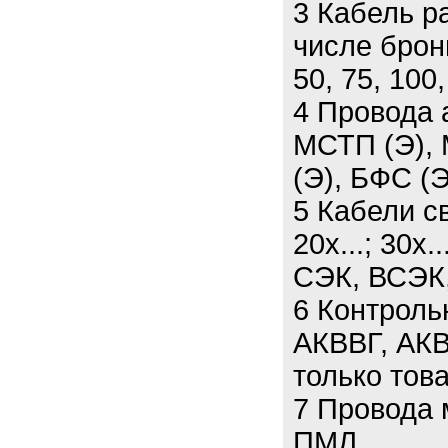
3 Кабель р
числе брон
50, 75, 100,
4 Провода 
МСТП (Э), 
(Э), БФС (Э
5 Кабели св
20х...; 30х.
СЭК, ВСЭК
6 Контроль
АКВВГ, АКВ
только тов
7 Провода
ПМЛ