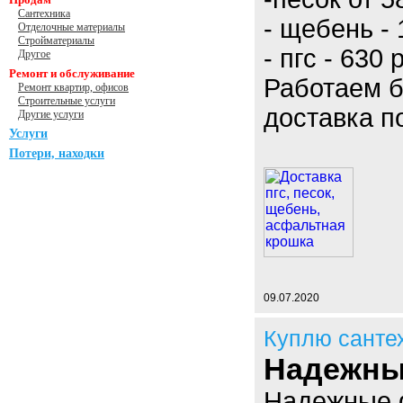
Сантехника
- щебень - 
Отделочные материалы
Стройматериалы
- пгс - 630 
Другое
Ремонт и обслуживание
Работаем б
Ремонт квартир, офисов
Строительные услуги
доставка п
Другие услуги
Услуги
Потери, находки
09.07.2020
Куплю санте
Надежны
Надежные 