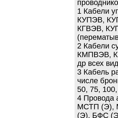
проводнико
1 Кабели у
КУПЭВ, КУ
КГВЭВ, КУГ
(перематыв
2 Кабели 
КМПВЭВ, К
др всех вид
3 Кабель р
числе брон
50, 75, 100,
4 Провода 
МСТП (Э), 
(Э), БФС (Э