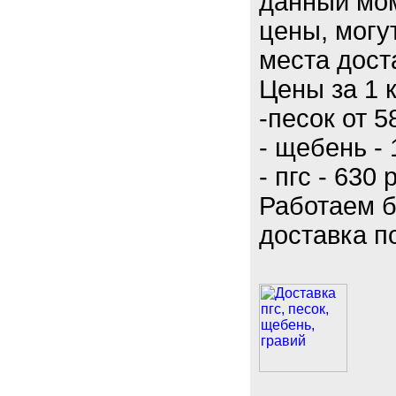
данный мо
цены, могут
места дост
Цены за 1 
-песок от 
- щебень - 
- пгс - 630 
Работаем б
доставка п