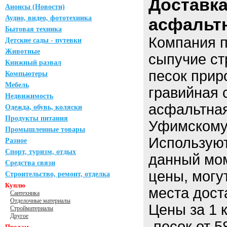
Доставка
Анонсы (Новости)
Аудио, видео, фототехника
асфальт
Бытовая техника
Компания п
Детские сады - путевки
Животные
сыпучие ст
Книжный развал
песок прир
Компьютеры
Мебель
гравийная с
Недвижимость
асфальтная
Одежда, обувь, коляски
Продукты питания
Уфимскому
Промышленные товары
Использую
Разное
Спорт, туризм, отдых
данный мо
Средства связи
цены, могут
Строительство, ремонт, отделка
Куплю
места дост
Сантехника
Отделочные материалы
Цены за 1 
Стройматериалы
Другое
-песок от 
Продам