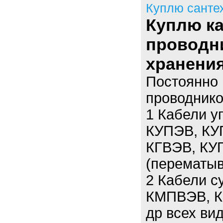
Куплю санте
Куплю к
проводн
хранения
Постоянно 
проводнико
1 Кабели у
КУПЭВ, КУ
КГВЭВ, КУГ
(перематыв
2 Кабели 
КМПВЭВ, К
др всех вид