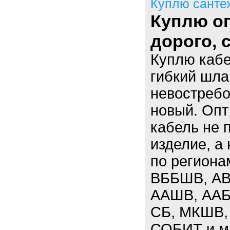
Куплю санте
Куплю оп
дорого,
Куплю кабе
гибкий шла
невостребо
новый. Опт
кабель не 
изделие, а
по региона
ВББШВ, АВ
ААШВ, ААБЛ
СБ, МКШВ,
СОБИТ и мн