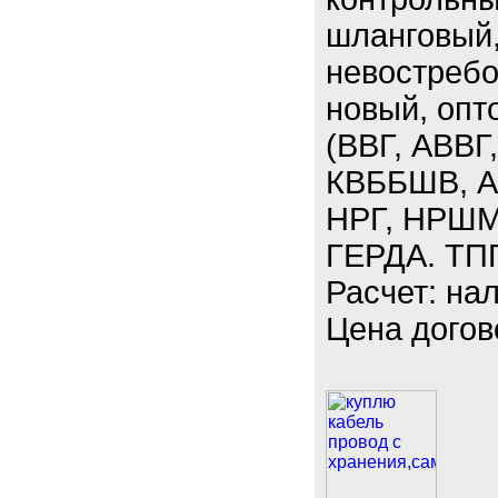
шланговый,
невостребо
новый, опт
(ВВГ, АВВГ
КВББШВ, А
НРГ, НРШМ
ГЕРДА. ТП
Расчет: на
Цена догов