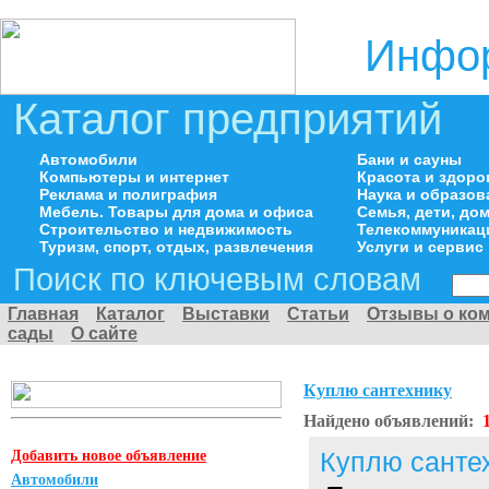
Инфор
Каталог предприятий
Автомобили
Бани и сауны
Компьютеры и интернет
Красота и здоро
Реклама и полиграфия
Наука и образов
Мебель. Товары для дома и офиса
Семья, дети, д
Строительство и недвижимость
Телекоммуникац
Туризм, спорт, отдых, развлечения
Услуги и сервис
Поиск по ключевым словам
Главная
Каталог
Выставки
Статьи
Отзывы о ко
сады
О сайте
Куплю сантехнику
Найдено объявлений:
Добавить новое объявление
Куплю санте
Автомобили