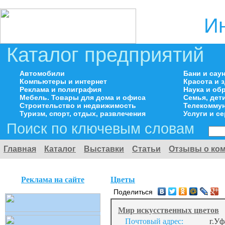
И
Каталог предприятий
Автомобили
Бани и сау
Компьютеры и интернет
Красота и 
Реклама и полиграфия
Наука и об
Мебель. Товары для дома и офиса
Семья, дет
Строительство и недвижимость
Телекоммун
Туризм, спорт, отдых, развлечения
Услуги и с
Поиск по ключевым словам
Главная
Каталог
Выставки
Статьи
Отзывы о ко
Реклама на сайте
Цветы
Поделиться
Мир искусственных цветов
Почтовый адрес:
г.Уф