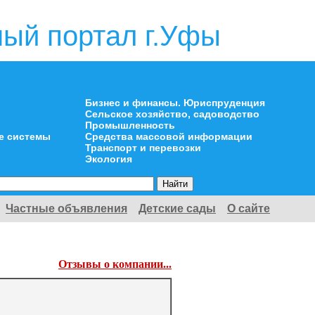
ый портал г.Уфы
Бизнес и финансы. Юриспруденция
Сельское хозяйство, садоводство
Промышленность
е системы
Средства массовой информации
Транспорт и перевозки
Экология
Частные объявления
Детские сады
О сайте
Отзывы о компании...