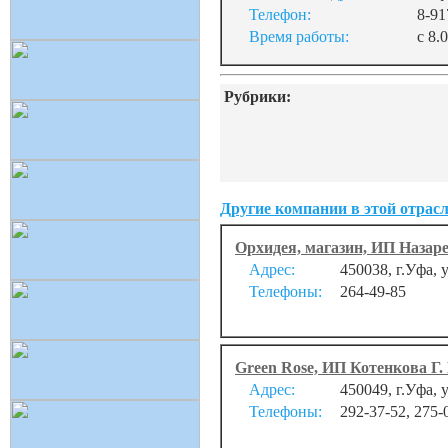
Телефон:
8-91
Время работы:
с 8.
Рубрики:
Другие компании в этой отрасл
Орхидея, магазин, ИП Назаре
Адрес:
450038, г.Уфа, 
Телефоны:
264-49-85
Green Rose, ИП Котенкова Г.
Адрес:
450049, г.Уфа, 
Телефоны:
292-37-52, 275-