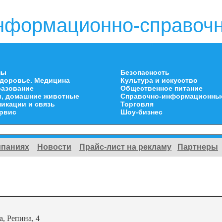
нформационно-справочн
ны
Безопасность
здоровье. Медицина
Культура и искусство
разование
Общественное питание
и, домашние животные
Справочно-информационны
икации и связь
Торговля
ервис
Шоу-бизнес
мпаниях
Новости
Прайс-лист на рекламу
Партнеры
а, Репина, 4