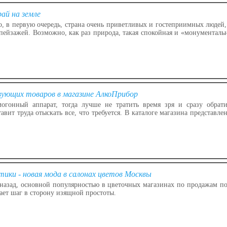
ай на земле
, в первую очередь, страна очень приветливых и гостеприимных людей,
пейзажей. Возможно, как раз природа, такая спокойная и «монументальн
ющих товаров в магазине АлкоПрибор
огонный аппарат, тогда лучше не тратить время зря и сразу обрат
тавит труда отыскать все, что требуется. В каталоге магазина представл
тики - новая мода в салонах цветов Москвы
 назад, основной популярностью в цветочных магазинах по продажам по
лает шаг в сторону изящной простоты.