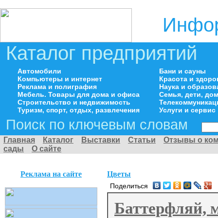
Инфор
Каталог предприятий
Автомобили
Бани и сауны
Компьютеры и интернет
Красота и здоро
Реклама и полиграфия
Наука и образов
Мебель. Товары для дома и офиса
Семья, дети, д
Строительство и недвижимость
Телекоммуникац
Туризм, спорт, отдых, развлечения
Услуги и сервис
Поиск по ключевым словам
Главная
Каталог
Выставки
Статьи
Отзывы о ко
сады
О сайте
Реклама на сайте
Цветы
Поделиться
Баттерфляй, м