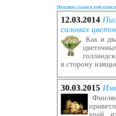
Полезные статьи в этой отрасл
12.03.2014
Пио
салонах цвето
Как и два
цветочн
голландск
в сторону изящн
30.03.2015
Има
Финлянд
приветл
край и