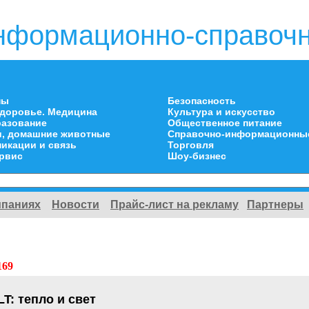
нформационно-справочн
ны
Безопасность
здоровье. Медицина
Культура и искусство
разование
Общественное питание
и, домашние животные
Справочно-информационны
икации и связь
Торговля
ервис
Шоу-бизнес
мпаниях
Новости
Прайс-лист на рекламу
Партнеры
169
: тепло и свет