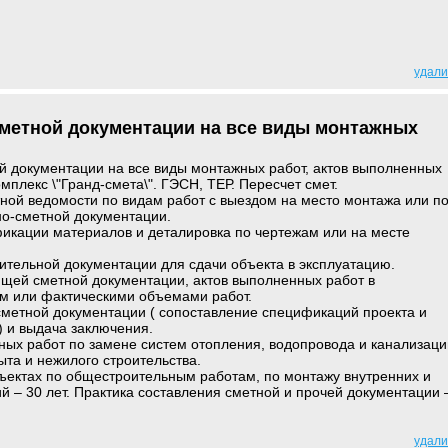
удали
сметной документации на все виды монтажных
й документации на все виды монтажных работ, актов выполненных
мплекс \"Гранд-смета\". ГЭСН, ТЕР. Пересчет смет.
ной ведомости по видам работ с выездом на место монтажа или п
о-сметной документации.
икации материалов и деталировка по чертежам или на месте
ительной документации для сдачи объекта в эксплуатацию.
ющей сметной документации, актов выполненных работ в
ом или фактическими объемами работ.
сметной документации ( сопоставление спецификаций проекта и
 и выдача заключения.
ных работ по замене систем отопления, водопровода и канализаци
ыта и нежилого строительства.
ъектах по общестроительным работам, по монтажу внутренних и
 – 30 лет. Практика составления сметной и прочей документации 
удали