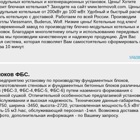
одульных котельных и когенерационных установок. Цены! Хотите
тоит блочная котельная? Заходите на сайт www.termovolt.com. Цены
дульные котельные от 200кВт до 100 мВт. Удобный и быстрый расч
ать котельную с доставкой. Работаем по всей России. Производим
тлы Viessmann, Buderus, Wolf. Низкие цены! Котельные под ключ!
временный завод по производству блочно-модульных котельных и
новок. Благодаря многолетнему опыту и использованию передовых
тва мы производим качественную и надежную продукцию. Для Вас
я система, которая позволяет Вам самостоятельно сформировать 
за 10 минут.
удали
локов ФБС.
едприятию установку по производству фундаментных блоков,
изготовления стеновых и фундаментных бетонных блоков различны
й (ФБС-3, ФБС-4,ФБС-5, ФБС-6) путем наземного формования с
нной сушкой. Отличительной особенностью предлагаемой установ
бслуживании и высокая надежность. Технические данные-габаритн
750, ширина -3450, высота–2720, установленная мощность-5,5 кВт/
ть-15 м3 /час, обслуживающий персонал -1чел. Возможна доставка 
фото, дополнительная информация - по Вашему запросу.