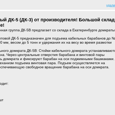
удали
ый ДК-5 (ДК-3) от производителя! Большой склад
е!
ая группа ДК-5В предлагает со склада в Екатеринбурге домкраты
нтовой ДК-5 предназначен для подъема кабельных барабанов до 
0 мм, весом до 5 тонн и удержания их на весу во время размотки
ного домкрата ДК-5В: Стойки кабельного домкрата устанавливают
на. Через центральные отверстия барабана и винтовой пары
ось домкрата и фиксируют барабан на оси поджимными башмаками.
механизм подъема винтовая пара. Подъем осуществляется на
еспечивающую свободное вращение барабана на оси домкрата.
одит:
шт