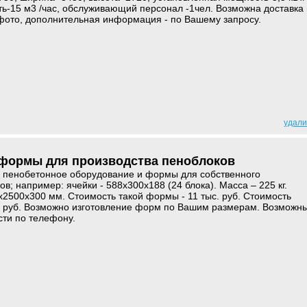
ть-15 м3 /час, обслуживающий персонал -1чел. Возможна доставка 
фото, дополнительная информация - по Вашему запросу.
удали
 формы для производства пеноблоков
 пенобетонное оборудование и формы для собственного
в; например: ячейки - 588х300х188 (24 блока). Масса – 225 кг.
500х300 мм. Стоимость такой формы - 11 тыс. руб. Стоимость
c. руб. Возможно изготовление форм по Вашим размерам. Возможн
сти по телефону.