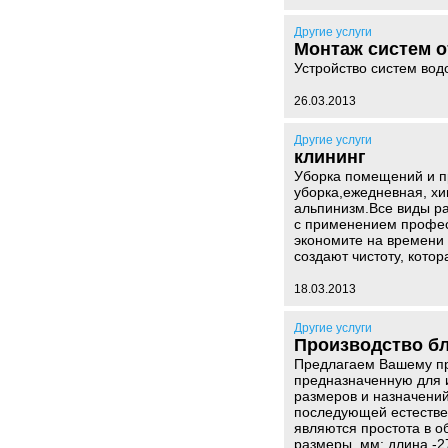
Другие услуги
Монтаж систем 
Устройство систем вод
26.03.2013
Другие услуги
клининг
Уборка помещений и п
уборка,ежедневная, хи
альпинизм.Все виды р
с применением профес
экономите на времени 
создают чистоту, котор
18.03.2013
Другие услуги
Производство б
Предлагаем Вашему пр
предназначенную для 
размеров и назначени
последующей естестве
являются простота в о
размеры, мм: длина -2