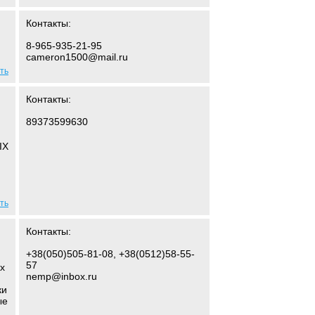
Контакты:
8-965-935-21-95
cameron1500@mail.ru
ть
Контакты:
89373599630
IX
ть
Контакты:
+38(050)505-81-08, +38(0512)58-55-
57
х
nemp@inbox.ru
ки
ые