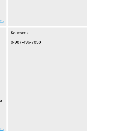
ть
Контакты:
8-987-496-7858
о
и
–
ть