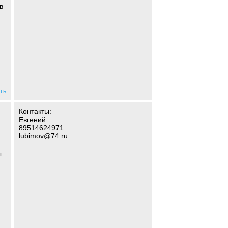
в
ть
Контакты:
Евгений
89514624971
lubimov@74.ru
ы