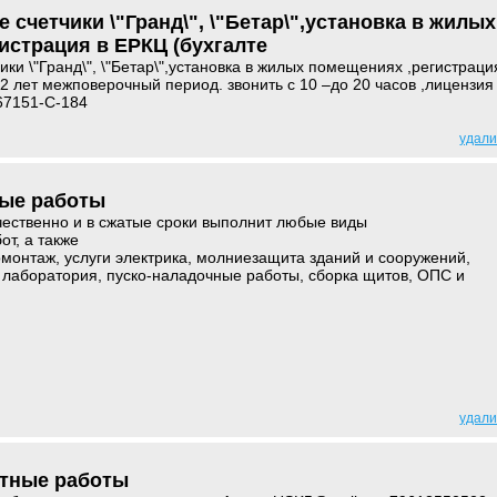
счетчики \"Гранд\", \"Бетар\",установка в жилых
истрация в ЕРКЦ (бухгалте
ки \"Гранд\", \"Бетар\",установка в жилых помещениях ,регистраци
12 лет межповерочный период. звонить с 10 –до 20 часов ,лицензия
67151-C-184
удали
ые работы
чественно и в сжатые сроки выполнит любые виды
т, а также
омонтаж, услуги электрика, молниезащита зданий и сооружений,
 лаборатория, пуско-наладочные работы, сборка щитов, ОПС и
удали
тные работы