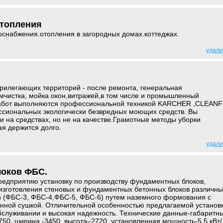
отопления
оснабжения.отопления в загородных домах.коттеджах.
удали
рилегающих территорий - после ремонта, генеральная
мчистка, мойка окон,витражей,в том числе и промышленный
абот выполняются профессиональной техникой KARCHER ,CLEANF
сиональных экологически безвредных моющих средств. Вы
и на средствах, но не на качестве.Грамотные методы уборки
ая держится долго.
удали
локов ФБС.
едприятию установку по производству фундаментных блоков,
изготовления стеновых и фундаментных бетонных блоков различны
й (ФБС-3, ФБС-4,ФБС-5, ФБС-6) путем наземного формования с
нной сушкой. Отличительной особенностью предлагаемой установ
бслуживании и высокая надежность. Технические данные-габаритн
750, ширина -3450, высота–2720, установленная мощность-5,5 кВт/