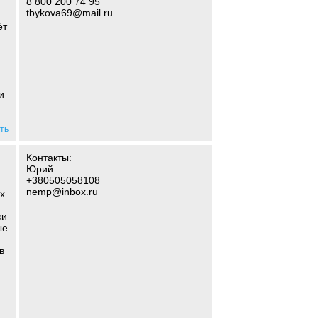
8 800 200 74 95
tbykova69@mail.ru
ёт
и
ть
Контакты:
Юрий
+380505058108
nemp@inbox.ru
х
ки
ые
в