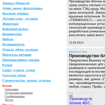
Производство блочно-м
Анонсы (Новости)
сразу узнать сколько с
Аудио, видео, фототехника
на мини ТЭЦ сразу. Мо
цены котельной. Заказ
Бытовая техника
крышные котельные. Ко
Детские сады - путевки
«TERMOVOLT» – это со
когенерационных уста
Животные
технологий производс
Книжный развал
разработана уникальна
Компьютеры
рассчитать заказ всего 
Мебель
12.04.2013
Недвижимость
Одежда, обувь, коляски
Другие услуги
Продукты питания
Производство б
Промышленные товары
Предлагаем Вашему пр
предназначенную для 
Разное
размеров и назначени
Спорт, туризм, отдых
последующей естестве
являются простота в о
Средства связи
размеры, мм: длина -2
Строительство, ремонт, отделка
час, производительнос
Куплю
любую страну. Прайс, 
Сантехника
Отделочные материалы
Стройматериалы
Другое
Продам