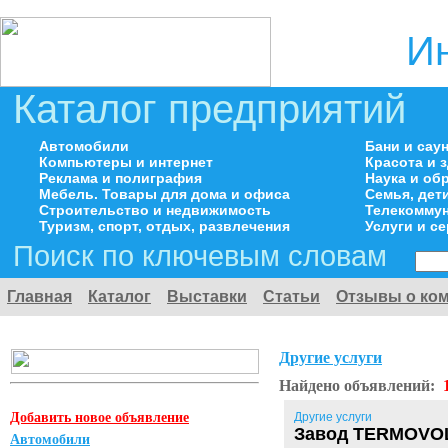
И
Каталог предприятий
Автомобили
Бани и сау
Компьютеры и интернет
Красота и 
Реклама и полиграфия
Наука и об
Мебель. Товары для дома и офиса
Семья, дет
Строительство и недвижимость
Телекоммун
Туризм, спорт, отдых, развлечения
Услуги и с
Поиск по ключевым словам
Главная
Каталог
Выставки
Статьи
Отзывы о ко
Другие услуги
Найдено объявлений:
Добавить новое объявление
Другие услуги
Завод TERMOVOLT
Автомобили