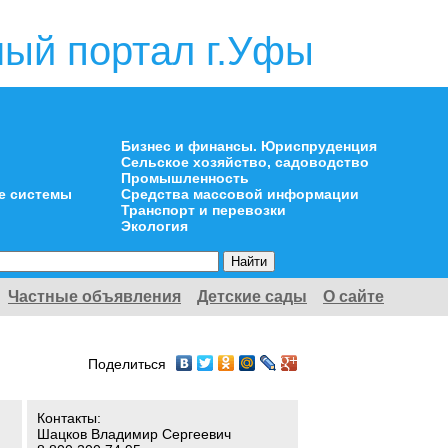
ый портал г.Уфы
Бизнес и финансы. Юриспруденция
Сельское хозяйство, садоводство
Промышленность
е системы
Средства массовой информации
Транспорт и перевозки
Экология
Частные объявления
Детские сады
О сайте
Поделиться
Контакты:
Шацков Владимир Сергеевич