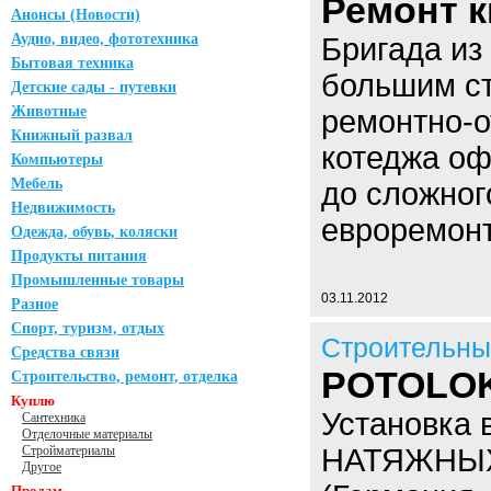
Ремонт к
Анонсы (Новости)
Аудио, видео, фототехника
Бригада из
Бытовая техника
большим ст
Детские сады - путевки
Животные
ремонтно-о
Книжный развал
котеджа оф
Компьютеры
Мебель
до сложног
Недвижимость
евроремо
Одежда, обувь, коляски
Продукты питания
Промышленные товары
03.11.2012
Разное
Спорт, туризм, отдых
Строительны
Средства связи
POTOLOK
Строительство, ремонт, отделка
Куплю
Установка 
Сантехника
Отделочные материалы
Стройматериалы
НАТЯЖНЫ
Другое
Продам