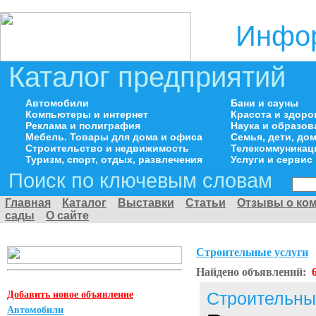
Инфор
Каталог предприятий
Автомобили
Бани и сауны
Компьютеры и интернет
Красота и здоро
Реклама и полиграфия
Наука и образов
Мебель. Товары для дома и офиса
Семья, дети, д
Строительство и недвижимость
Телекоммуникац
Туризм, спорт, отдых, развлечения
Услуги и сервис
Поиск по ключевым словам
Главная
Каталог
Выставки
Статьи
Отзывы о ко
сады
О сайте
Строительные услуги
Найдено объявлений:
Добавить новое объявление
Строительны
Автомобили