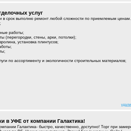
тделочных услуг
 и в срок выполню ремонт любой сложности по приемлемым ценам.
;
рные работы;
ы (перегородки, стены, арки, потолки);
вролина, установка плинтусов;
аботы;
ты;
луги по ассортименту и экологичности строительных материалов;
удали
и в УФЕ от компании Галактика!
омпании Галактика- быстро, качественно, доступно! Торг при замер