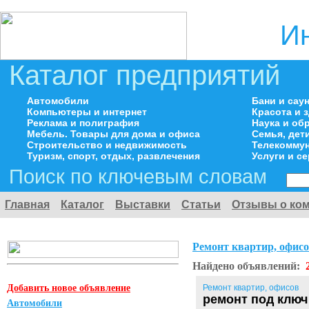
И
Каталог предприятий
Автомобили
Бани и сау
Компьютеры и интернет
Красота и 
Реклама и полиграфия
Наука и об
Мебель. Товары для дома и офиса
Семья, дет
Строительство и недвижимость
Телекоммун
Туризм, спорт, отдых, развлечения
Услуги и с
Поиск по ключевым словам
Главная
Каталог
Выставки
Статьи
Отзывы о ко
Ремонт квартир, офис
Найдено объявлений:
Добавить новое объявление
Ремонт квартир, офисов
ремонт под ключ
Автомобили