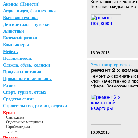
Комплексные и частичн
Анонсы (Новости)
Большие скидки на мат
Аудио, видео, фототехника
Бытовая техника
Детские сады - путевки
Животные
Книжный развал
Компьютеры
Мебель
16.09.2015
Недвижимость
Одежда, обувь, коляски
Ремонт квартир, офисов
ремонт 2 х комн
Продукты питания
Ремонт 2-х комнатных
Промышленные товары
ключ,качественно и п
Разное
сфере. Возможны части
Спорт, туризм, отдых
Средства связи
Строительство, ремонт, отделка
Куплю
Сантехника
Отделочные материалы
Стройматериалы
Другое
16.09.2015
Продам