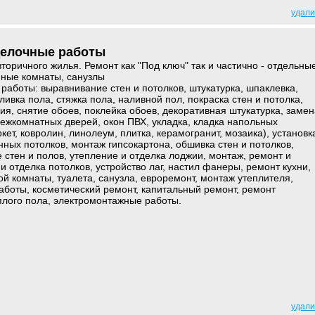
удали
делочные работы
торичного жилья. Ремонт как "Под ключ" так и частично - отдельны
нные комнаты, санузлы
аботы: выравнивание стен и потолков, штукатурка, шпаклевка,
ивка пола, стяжка пола, наливной пол, покраска стен и потолка,
ия, снятие обоев, поклейка обоев, декоративная штукатурка, зaмeн
межкомнатных двepeй, окон ПВХ, укладка, кладка напольных
кет, ковролин, линолеум, плитка, керамогранит, мозаика), установк
нных потолков, монтаж гипсокартона, обшивка стен и потолков,
е стен и полов, утепление и отделка лоджии, монтаж, ремонт и
и отделка потолков, устройство лаг, настил фанеры, ремонт кухни,
ой комнаты, туалета, санузла, евроремонт, монтаж утеплителя,
боты, косметический ремонт, капитальный ремонт, ремонт
плого пола, элeктpoмонтажные paбoты.
удали