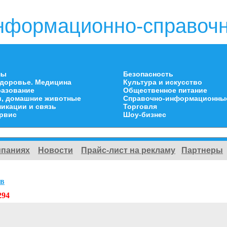
нформационно-справочн
ны
Безопасность
здоровье. Медицина
Культура и искусство
разование
Общественное питание
и, домашние животные
Справочно-информационны
икации и связь
Торговля
ервис
Шоу-бизнес
мпаниях
Новости
Прайс-лист на рекламу
Партнеры
ов
294