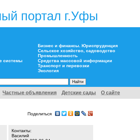
ый портал г.Уфы
Бизнес и финансы. Юриспруденция
Сельское хозяйство, садоводство
Промышленность
е системы
Средства массовой информации
Транспорт и перевозки
Экология
Частные объявления
Детские сады
О сайте
Поделиться
Контакты:
Василий