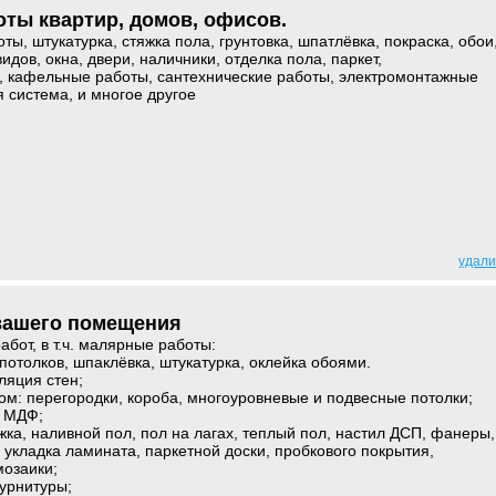
ты квартир, домов, офисов.
ы, штукатурка, стяжка пола, грунтовка, шпатлёвка, покраска, обои
идов, окна, двери, наличники, отделка пола, паркет,
 кафельные работы, сантехнические работы, электромонтажные
 система, и многое другое
удали
вашего помещения
бот, в т.ч. малярные работы:
потолков, шпаклёвка, штукатурка, оклейка обоями.
ляция стен;
ном: перегородки, короба, многоуровневые и подвесные потолки;
, МДФ;
жка, наливной пол, пол на лагах, теплый пол, настил ДСП, фанеры,
 укладка ламината, паркетной доски, пробкового покрытия,
мозаики;
фурнитуры;