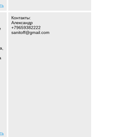
ть
Контакты:
Александр
+79659382222
е
sanitoff@gmail.com
a,
а
ть