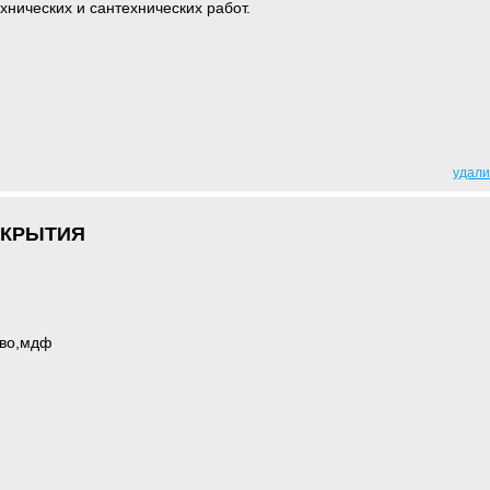
ехнических и сантехнических работ.
удали
ОКРЫТИЯ
ево,мдф