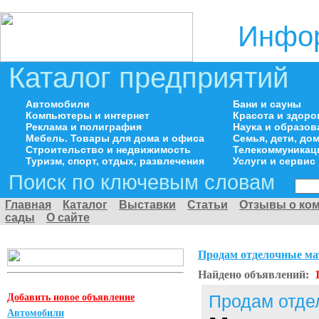
Инфор
Каталог предприятий
Автомобили
Бани и сауны
Компьютеры и интернет
Красота и здоро
Реклама и полиграфия
Наука и образов
Мебель. Товары для дома и офиса
Семья, дети, д
Строительство и недвижимость
Телекоммуникац
Туризм, спорт, отдых, развлечения
Услуги и сервис
Поиск по ключевым словам
Главная
Каталог
Выставки
Статьи
Отзывы о ко
сады
О сайте
Продам отделочные м
Найдено объявлений:
Добавить новое объявление
Продам отде
Автомобили