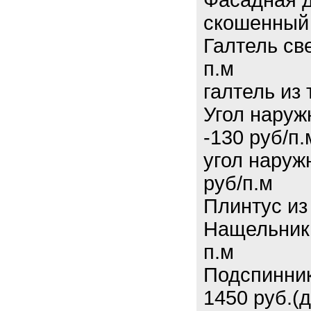
Фасадная д
скошенный 
Галтель св
п.м
галтель из
Угол наруж
-130 руб/п.
угол наруж
руб/п.м
Плинтус из
Нащельник 
п.м
Подспинник
1450 руб.(д