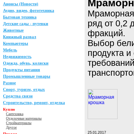
Мраморн
Анонсы (Новости)
Аудио, видео, фототехника
Мраморная
Бытовая техника
ряд от 0,2 
Детские сады - путевки
Животные
фракций.
Книжный развал
Выбор бели
Компьютеры
Мебель
продукта и
Недвижимость
требований
Одежда, обувь, коляски
Продукты питания
транспорто
Промышленные товары
Разное
Спорт, туризм, отдых
Средства связи
Строительство, ремонт, отделка
Куплю
Сантехника
Отделочные материалы
Стройматериалы
Другое
25.01.2017
Продам