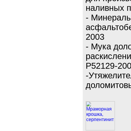
наливных по
- Минерал
асфальтоб
2003
- Мука дол
раскислени
Р52129-200
-Утяжелите
доломитов