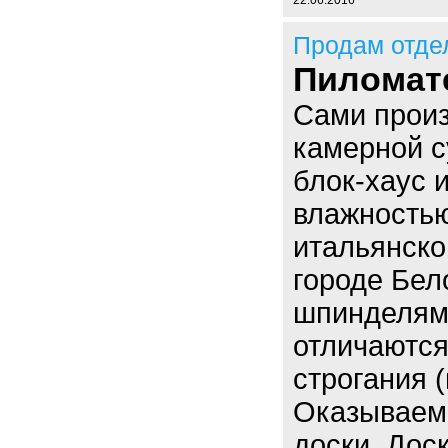
22.06.2016
Продам отде
Пиломат
Сами произ
камерной с
блок-хаус 
влажностью
итальянск
городе Бел
шпинделями
отличаются
строгания (
Оказываем 
доски. Дос