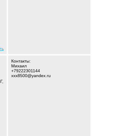
ть
Контакты:
Михаил
+79222301144
xxx8500@yandex.ru
Г,