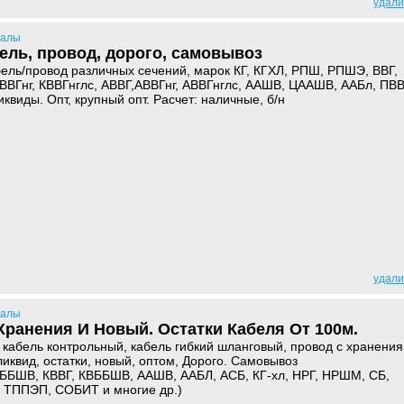
удали
иалы
ель, провод, дорого, самовывоз
ель/провод различных сечений, марок КГ, КГХЛ, РПШ, РПШЭ, ВВГ,
 КВВГнг, КВВГнглс, АВВГ,АВВГнг, АВВГнглс, ААШВ, ЦААШВ, ААБл, ПВВ
квиды. Опт, крупный опт. Расчет: наличные, б/н
удали
иалы
Хранения И Новый. Остатки Кабеля От 100м.
 кабель контрольный, кабель гибкий шланговый, провод с хранения
иквид, остатки, новый, оптом, Дорого. Самовывоз
ВББШВ, КВВГ, КВББШВ, ААШВ, ААБЛ, АСБ, КГ-хл, НРГ, НРШМ, СБ,
 ТППЭП, СОБИТ и многие др.)