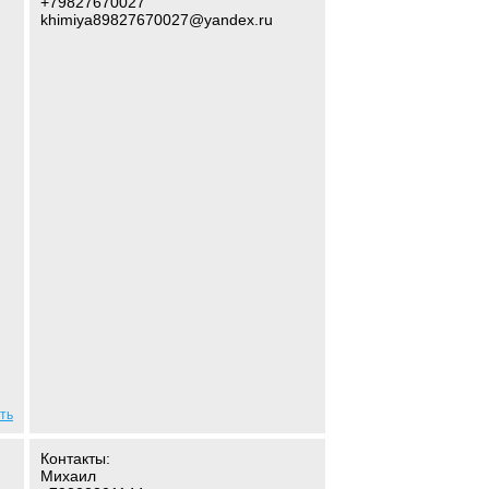
+79827670027
khimiya89827670027@yandex.ru
ть
Контакты:
Михаил