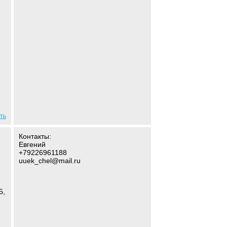
ть
Контакты:
Евгений
+79226961188
uuek_chel@mail.ru
Б,