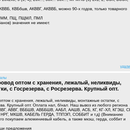
КВВБ, КВБбшв, АКВВГ, АКВВБ, можно 90-х годов, только товарного
, ММ, ПЩ, ПЩМЛ, ПМЛ
анов) значения не имеют.
удали
иалы
ровод оптом с хранения, лежалый, неликвиды,
и, с Госрезерва, с Росрезерва. Крупный опт.
оптом с хранения, лежалый, неликвиды, монтажные остатки, с
ва. Крупный опт. Оплата нал, б/нал. Наш вывоз из любого региона
(ВВГ, АВВГ, ВББШВ, АВББШВ, ААБЛ, ААШВ, АСБ, КГ, КГ-ХЛ, КГЭШ, С
, НРГ, МКШВ, КАБЕЛЬ ГЕРДА, ТППЭП, СОББИТ и т.д) (Вниманию
го покупаем алюминиевый кабель, а также мкэш, герда, соббит и
ши предложения