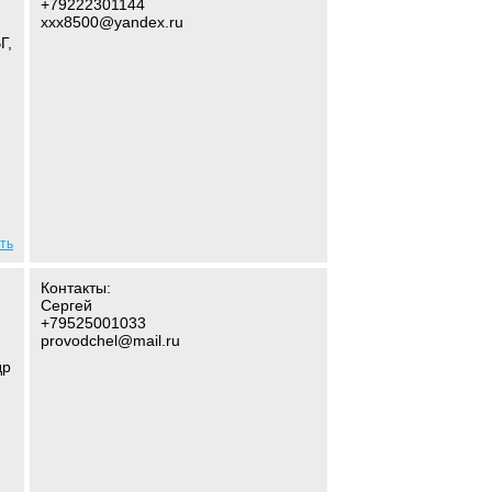
+79222301144
xxx8500@yandex.ru
Г,
ть
Контакты:
Сергей
+79525001033
provodchel@mail.ru
др