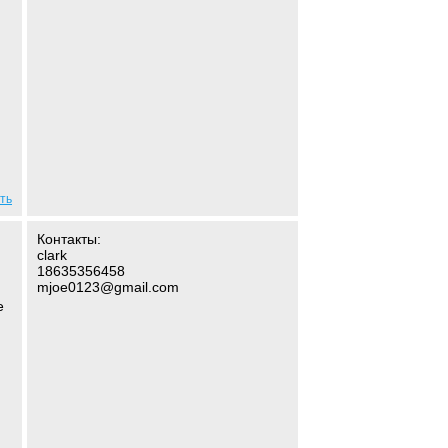
ть
Контакты:
clark
18635356458
mjoe0123@gmail.com
е