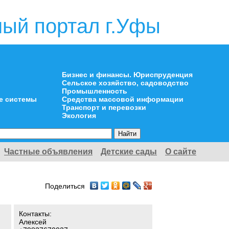
ый портал г.Уфы
Бизнес и финансы. Юриспруденция
Сельское хозяйство, садоводство
Промышленность
е системы
Средства массовой информации
Транспорт и перевозки
Экология
Частные объявления
Детские сады
О сайте
Поделиться
Контакты:
Алексей