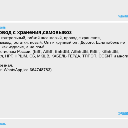
удали
иалы
овод с хранения,самовывоз
 контрольный, гибкий шланговый, провод с хранения,
квид, остатки, новый. Опт и крупный опт. Дорого. Если кабель не
как изделие, а не лом!
регионам России. (ВВГ, АВВГ, ВББШВ, АВББШВ, КВВГ, КВББШВ,
хл, НРГ, НРШМ, СБ, МКШВ, КАБЕЛЬ ГЕРДА. ТППЭП, СОБИТ и мног
безнал.
r, WhatsApp,icq 664748783)
удали
иалы