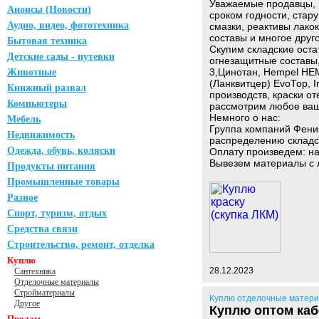
Уважаемые продавцы, н
Анонсы (Новости)
сроком годности, стар
Аудио, видео, фототехника
смазки, реактивы лак
составы и многое друг
Бытовая техника
Скупим складские оста
Детские сады - путевки
огнезащитные составы,
3,Цинотан, Неmреl НЕМ
Животные
(Ланквитцер) ЕvоТор, I
Книжный развал
производств, краски от
Компьютеры
рассмотрим любое ва
Немного о нас:
Мебель
Группа компаний Фени
Недвижимость
распределению складс
Одежда, обувь, коляски
Оплату произведем: н
Вывезем материалы с л
Продукты питания
Промышленные товары
Разное
Спорт, туризм, отдых
Средства связи
Строительство, ремонт, отделка
Куплю
28.12.2023
Сантехника
Отделочные материалы
Стройматериалы
Куплю отделочные матер
Другое
Куплю оптом каб
Продам