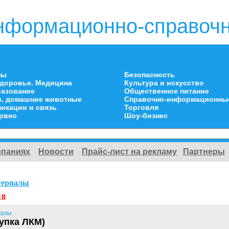
нформационно-справочн
ны
Безопасность
здоровье. Медицина
Культура и искусство
разование
Общественное питание
и, домашние животные
Справочно-информационны
икации и связь
Торговля
ервис
Шоу-бизнес
мпаниях
Новости
Прайс-лист на рекламу
Партнеры
териалы
18
иалы
купка ЛКМ)