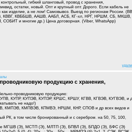
 контрольный, гибкий шланговый, провод с хранения,
квид, остатки, новый. Опт и крупный опт. Дорого. Если кабель не
как изделие, а не лом! Самовывоз. Выезд по регионам России. (ВВ
 КВВГ, КВББШВ, ААШВ, ААБЛ, АСБ, КГ-хл, НРГ, НРШМ, СБ, МКШВ,
СОБИТ и многие др.) Цена договорная. (Viber, WhatsApp)
удали
иалы
проводниковую продукцию с хранения,
бельно-проводниковую продукцию:
КУПВ, КУПР, КУПЭВ, КУПЭР, КРШС, КРШУ, КГВВ, КГВЭВ, КУГВЭВ, и 
матывать не надо!)
В, КМПЭВ, КМПВЭВ, КПМВЭ, НРШМ, КНР, СПОВ и др всех видов и
ый РК, в том числе бронированный и с серебром. на 50, 75, 100,
 МГШВ (Э), МСТП (Э), МЛТП (Э), БПВЛ (Э), БПДО (Э), БФС (Э)
0х2х0, 5 (0, 4); 20х...; 30х... 50х..., МРМПЭ (б) 2х1, 2, СЭК, ВСЭК,