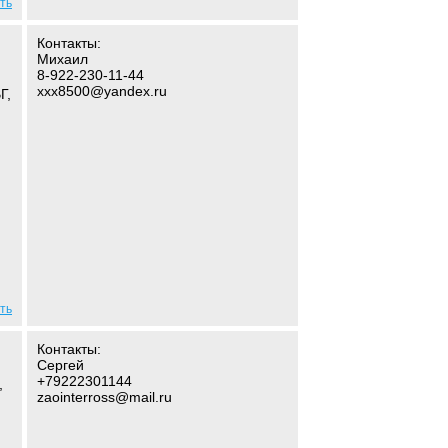
ть
Контакты:
Михаил
8-922-230-11-44
xxx8500@yandex.ru
Г,
ть
Контакты:
Сергей
+79222301144
,
zaointerross@mail.ru