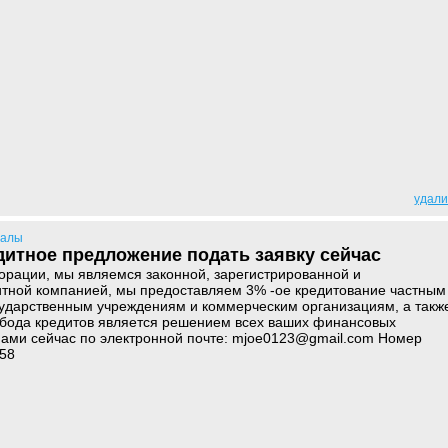
удали
иалы
дитное предложение подать заявку сейчас
порации, мы являемся законной, зарегистрированной и
итной компанией, мы предоставляем 3% -ое кредитование частным
сударственным учреждениям и коммерческим организациям, а такж
обода кредитов является решением всех ваших финансовых
нами сейчас по электронной почте: mjoe0123@gmail.com Номер
58