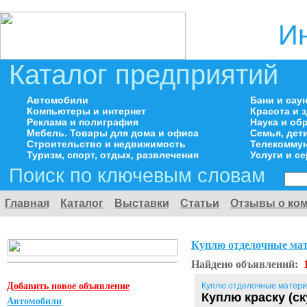
И
Каталог предприятий
Автомобили
Бани и сау
Компьютеры и интернет
Красота и 
Реклама и полиграфия
Наука и об
Мебель. Товары для дома и офиса
Семья, дет
Строительство и недвижимость
Телекоммун
Туризм, спорт, отдых, развлечения
Услуги и с
Поиск по ключевым словам
Главная
Каталог
Выставки
Статьи
Отзывы о ко
Куплю отделочные ма
Найдено объявлений:
Добавить новое объявление
Куплю отделочные матер
Куплю краску (с
Автомобили