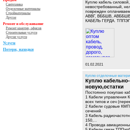
Куплю кабель силовой,
Сантехника
невостребованный, нели
Отделочные материалы
поврежден оплачиваем 
Стройматериалы
АВВГ, ВББШВ, АВББШВ,
Другое
КАБЕЛЬ ГЕРДА. ТППЭП, 
Ремонт и обслуживание
Ремонт квартир, офисов
Строительные услуги
Другие услуги
Услуги
Потери, находки
01.02.2021
Куплю отделочные матер
Куплю кабельно-
новую,остатки
Постоянно покупаю ка
1 Кабели управления 
всех типов и сеч (пере
2 Кабели судовые КМП
сечений.
3 Кабель радиочастотн
150,...
4 Провода авиационные
5 Кабели связи ТППэпб 1