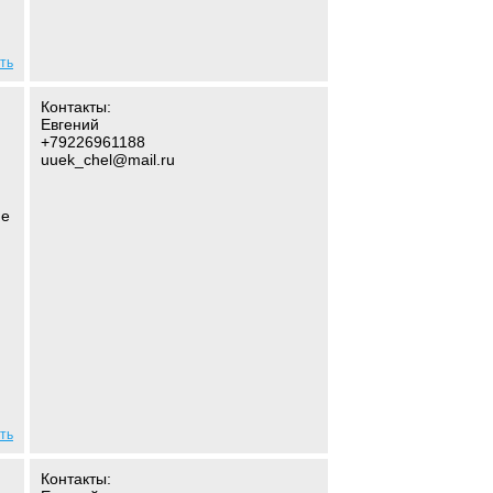
ть
Контакты:
Евгений
+79226961188
uuek_chel@mail.ru
ие
ть
Контакты: