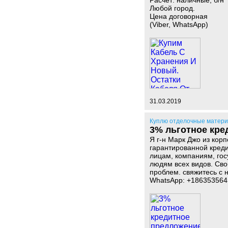
Расчет: наличные, б/н
Любой город.
Цена договорная
(Viber, WhatsApp)
31.03.2019
Куплю отделочные матер
3% льготное кре
Я г-н Марк Джо из кор
гарантированной кред
лицам, компаниям, го
людям всех видов. Св
проблем. свяжитесь с 
WhatsApp: +186353564