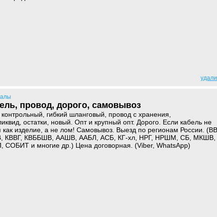
удали
иалы
ель, провод, дорого, самовывоз
 контрольный, гибкий шланговый, провод с хранения,
квид, остатки, новый. Опт и крупный опт. Дорого. Если кабель не
как изделие, а не лом! Самовывоз. Выезд по регионам России. (ВВ
 КВВГ, КВББШВ, ААШВ, ААБЛ, АСБ, КГ-хл, НРГ, НРШМ, СБ, МКШВ,
СОБИТ и многие др.) Цена договорная. (Viber, WhatsApp)