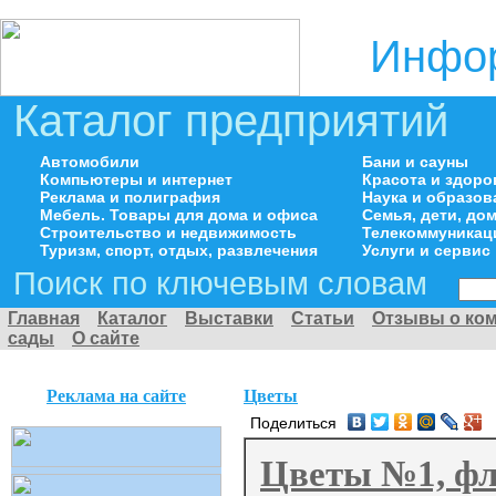
Инфор
Каталог предприятий
Автомобили
Бани и сауны
Компьютеры и интернет
Красота и здоро
Реклама и полиграфия
Наука и образов
Мебель. Товары для дома и офиса
Семья, дети, д
Строительство и недвижимость
Телекоммуникац
Туризм, спорт, отдых, развлечения
Услуги и сервис
Поиск по ключевым словам
Главная
Каталог
Выставки
Статьи
Отзывы о ко
сады
О сайте
Реклама на сайте
Цветы
Поделиться
Цветы №1, фл