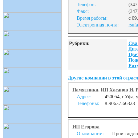
Телефон:
(347
Факс:
(347
Время работы:
с 09
Электронная почта:
rsuf
Рубрики:
Сва
Диз
Цве
Под
Рит
Другие компании в этой отрасл
Памятники, ИП Хасанов И. Р
Адрес:
450054, г.Уфа, 
Телефоны:
8-90637-66323
ИП Егорова
О компании:
Производство