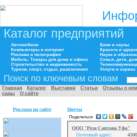
Инфор
Каталог предприятий
Автомобили
Бани и сауны
Компьютеры и интернет
Красота и здоро
Реклама и полиграфия
Наука и образов
Мебель. Товары для дома и офиса
Семья, дети, д
Строительство и недвижимость
Телекоммуникац
Туризм, спорт, отдых, развлечения
Услуги и сервис
Поиск по ключевым словам
Главная
Каталог
Выставки
Статьи
Отзывы о ко
сады
О сайте
Реклама на сайте
Цветы
Поделиться
ООО "Роза Сантана Уфа"
Почтовый адрес:
4500