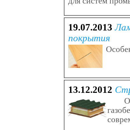
для систем про
19.07.2013
Лам
покрытия
Особен
13.12.2012
Ст
Особ
газо
совре