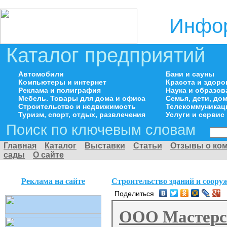
Инфор
Каталог предприятий
Автомобили
Бани и сауны
Компьютеры и интернет
Красота и здоро
Реклама и полиграфия
Наука и образов
Мебель. Товары для дома и офиса
Семья, дети, д
Строительство и недвижимость
Телекоммуникац
Туризм, спорт, отдых, развлечения
Услуги и сервис
Поиск по ключевым словам
Главная
Каталог
Выставки
Статьи
Отзывы о ко
сады
О сайте
Реклама на сайте
Строительство зданий и соору
Поделиться
ООО Мастерс