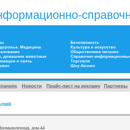
нформационно-справочн
ны
Безопасность
здоровье. Медицина
Культура и искусство
разование
Общественное питание
и, домашние животные
Справочно-информационны
икации и связь
Торговля
ервис
Шоу-бизнес
мпаниях
Новости
Прайс-лист на рекламу
Партнеры
жений
Промышленная, дом.44