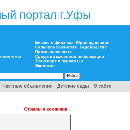
ый портал г.Уфы
Бизнес и финансы. Юриспруденция
Сельское хозяйство, садоводство
Промышленность
е системы
Средства массовой информации
Транспорт и перевозки
Экология
Частные объявления
Детские сады
О сайте
Отзывы о компании...