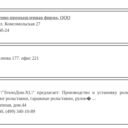
венно-промышленная фирма, ООО
ул. Комсомольская 27
60-24
леева 177. офис 221
ТехноДом-XL\" предлагает: Производство и установку роль
ие рольставни, гаражные рольставни, рулон� ...
нная, дом.44
60, (499) 340-10-89