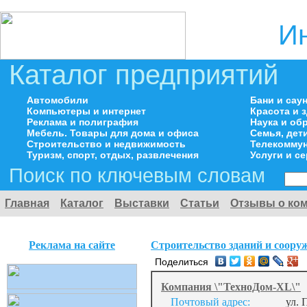
И
Каталог предприятий
Автомобили
Бани и сау
Компьютеры и интернет
Красота и 
Реклама и полиграфия
Наука и об
Мебель. Товары для дома и офиса
Семья, дет
Строительство и недвижимость
Телекоммун
Туризм, спорт, отдых, развлечения
Услуги и с
Поиск по ключевым словам
Главная
Каталог
Выставки
Статьи
Отзывы о ко
Реклама на сайте
Строительство зданий и соору
Поделиться
Компания \"ТехноДом-XL\"
Почтовый адрес:
ул. 