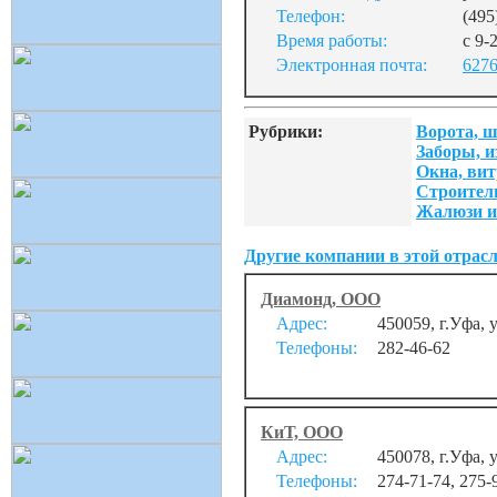
Телефон:
(495
Время работы:
с 9-
Электронная почта:
6276
Рубрики:
Ворота, 
Заборы, и
Окна, ви
Строител
Жалюзи 
Другие компании в этой отрасл
Диамонд, ООО
Адрес:
450059, г.Уфа, 
Телефоны:
282-46-62
КиТ, ООО
Адрес:
450078, г.Уфа,
Телефоны:
274-71-74, 275-