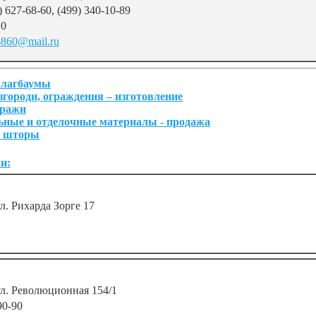
) 627-68-60, (499) 340-10-89
20
860@mail.ru
шлагбаумы
згороди, ограждения – изготовление
тражи
ьные и отделочные материалы - продажа
и шторы
и:
ул. Рихарда Зорге 17
 ул. Революционная 154/1
90-90