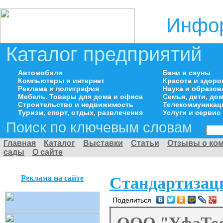
Инфор
Каталог предприятий
Автомобили
Бани и сауны
Компьютеры и интернет
Красота и здоро
Реклама и полиграфия
Наука и образов
Мебель. Товары для дома и офиса
Семья, дети, д
Строительство и недвижимость
Телекоммуникац
Туризм, спорт, отдых, развлечения
Услуги и сервис
Поиск по ключевым словам
Главная
Каталог
Выставки
Статьи
Отзывы о ко
сады
О сайте
Реклама на сайте
Стандартизац
Поделиться