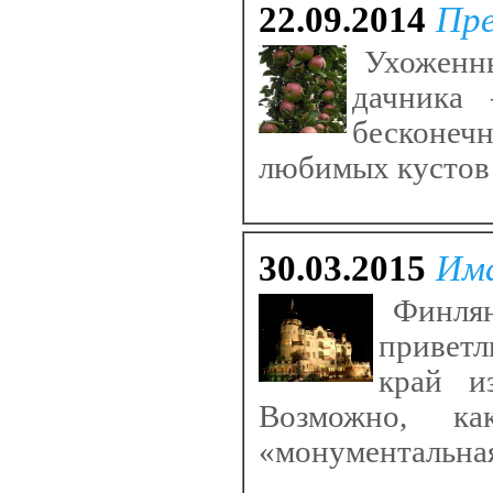
22.09.2014
Пре
Ухоженны
дачника 
бесконеч
любимых кустов 
30.03.2015
Има
Финлянд
приветл
край и
Возможно, к
«монументальная