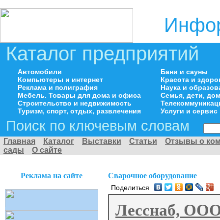
Инфор
Каталог предприятий
Автомобили
Бани и сауны
Компьютеры и интернет
Красота и здоро
Реклама и полиграфия
Наука и образов
Мебель. Товары для дома и офиса
Семья, дети, д
Строительство и недвижимость
Телекоммуникац
Туризм, спорт, отдых, развлечения
Услуги и сервис
Поиск по ключевым словам
Главная
Каталог
Выставки
Статьи
Отзывы о ко
сады
О сайте
Реклама на сайте
Сварочное оборудование
Поделиться
Лесснаб, ОО