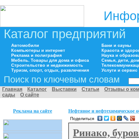
Инфор
Каталог предприятий
Автомобили
Бани и сауны
Компьютеры и интернет
Красота и здоро
Реклама и полиграфия
Наука и образов
Мебель. Товары для дома и офиса
Семья, дети, д
Строительство и недвижимость
Телекоммуникац
Туризм, спорт, отдых, развлечения
Услуги и сервис
Поиск по ключевым словам
Главная
Каталог
Выставки
Статьи
Отзывы о ко
сады
О сайте
Реклама на сайте
Нефтяное и нефтехимическое о
Поделиться
Ринако, буро