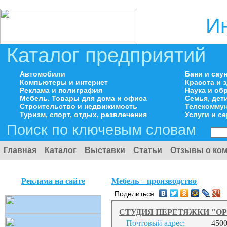
И
Каталог предприятий
Автомобили
Бани и сау
Компьютеры и интернет
Красота и 
Реклама и полиграфия
Наука и об
Мебель. Товары для дома и офиса
Семья, дет
Строительство и недвижимость
Телекоммун
Туризм, спорт, отдых, развлечения
Услуги и с
Поиск по ключевым словам
Главная
Каталог
Выставки
Статьи
Отзывы о ко
Реклама на сайте
Мебель – производство
Поделиться
СТУДИЯ ПЕРЕТЯЖКИ "OP
Почтовый адрес:
450