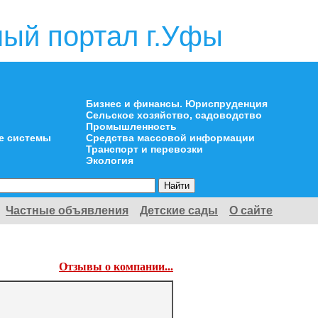
ый портал г.Уфы
Бизнес и финансы. Юриспруденция
Сельское хозяйство, садоводство
Промышленность
е системы
Средства массовой информации
Транспорт и перевозки
Экология
Частные объявления
Детские сады
О сайте
Отзывы о компании...