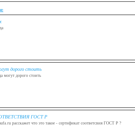
и:
х
да
огут дорого стоить
а могут дорого стоить
ТВЕТСТВИЯ ГОСТ Р
aufa.ru расскажет что это такое - сертификат соответсвия ГОСТ Р ?