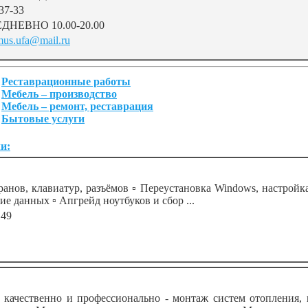
37-33
ДНЕВНО 10.00-20.00
mus.ufa@mail.ru
Реставрационные работы
Мебель – производство
Мебель – ремонт, реставрация
Бытовые услуги
и:
ранов, клавиатур, разъёмов ▫️ Переустановка Windows, настройка
е данных ▫️ Апгрейд ноутбуков и сбор ...
149
ачественно и профессионально - монтаж систем отопления, в