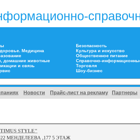
нформационно-справочн
ны
Безопасность
здоровье. Медицина
Культура и искусство
разование
Общественное питание
и, домашние животные
Справочно-информационны
икации и связь
Торговля
ервис
Шоу-бизнес
мпаниях
Новости
Прайс-лист на рекламу
Партнеры
TIMUS STYLE"
022 МЕНДЕЛЕЕВА ,177 5 ЭТАЖ