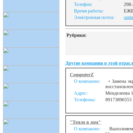
Телефон:
298-
Время работы:
ЕЖЕ
Электронная почта:
opti
Рубрики:
Другие компании в этой отрасл
ComputerZ
О компании:
▫️ Замена эк
восстановлени
Адрес:
Менделеева 
Телефоны:
89173896553
"Тепло в дом"
О компании:
Выполняем к