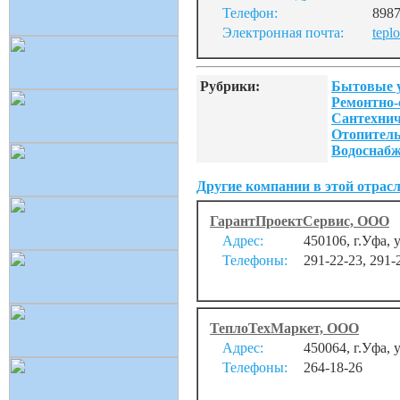
Телефон:
8987
Электронная почта:
tepl
Рубрики:
Бытовые 
Ремонтно-
Сантехнич
Отопитель
Водоснабж
Другие компании в этой отрасл
ГарантПроектСервис, ООО
Адрес:
450106, г.Уфа, 
Телефоны:
291-22-23, 291-
ТеплоТехМаркет, ООО
Адрес:
450064, г.Уфа, 
Телефоны:
264-18-26