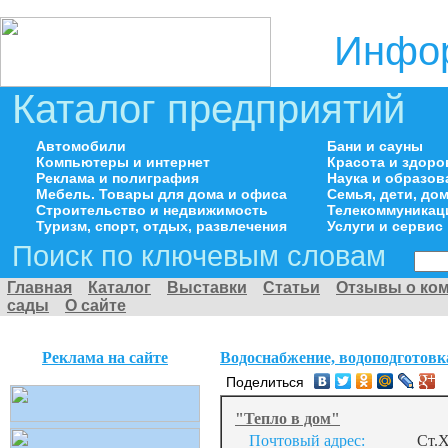
Инфор
Каталог предприятий
Автомобили
Бани и сауны
Компьютеры и интернет
Красота и здоро
Реклама и полиграфия
Наука и образов
Мебель. Товары для дома и офиса
Семья, дети, д
Строительство и недвижимость
Телекоммуникац
Туризм, спорт, отдых, развлечения
Услуги и сервис
Поиск по ключевым словам
Главная
Каталог
Выставки
Статьи
Отзывы о ко
сады
О сайте
Реклама на сайте
Водоснабжение, водоподготовк
Поделиться
"Тепло в дом"
Почтовый адрес:
Ст.Х