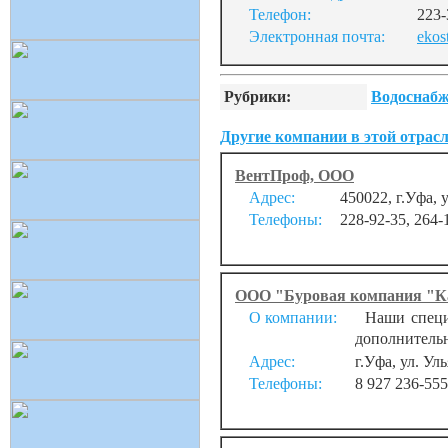
Телефон:
223-
Электронная почта:
ekos
Рубрики:
Водоснабж
Другие компании в этой отрасл
ВентПроф, ООО
Адрес:
450022, г.Уфа, 
Телефоны:
228-92-35, 264-
ООО "Буровая компания "К
О компании:
Наши специа
дополнительн
Адрес:
г.Уфа, ул. Ул
Телефоны:
8 927 236-555