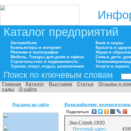
Инфор
Каталог предприятий
Автомобили
Бани и сауны
Компьютеры и интернет
Красота и здоро
Реклама и полиграфия
Наука и образов
Мебель. Товары для дома и офиса
Семья, дети, д
Строительство и недвижимость
Телекоммуникац
Туризм, спорт, отдых, развлечения
Услуги и сервис
Поиск по ключевым словам
Главная
Каталог
Выставки
Статьи
Отзывы о ко
сады
О сайте
Реклама на сайте
Водоснабжение, водоподготовк
Поделиться
Эко-Строй, ООО
Почтовый адрес:
4500