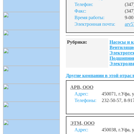
Телефон:
(347
Факс:
(347
Время работы:
9-00
Электронная почта:
arv5
Рубрики:
Насосы и 
Вентиляци
Электротех
Подшипни
Электродв
Другие компании в этой отрасл
АРВ, ООО
Адрес:
450071, г.Уфа, 
Телефоны:
232-50-57, 8-91
ЭТМ, ООО
Адрес:
450038, г.Уфа,