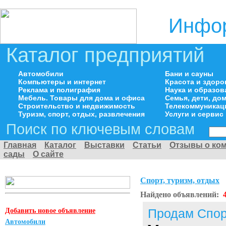
Инфор
Каталог предприятий
Автомобили
Бани и сауны
Компьютеры и интернет
Красота и здоро
Реклама и полиграфия
Наука и образов
Мебель. Товары для дома и офиса
Семья, дети, д
Строительство и недвижимость
Телекоммуникац
Туризм, спорт, отдых, развлечения
Услуги и сервис
Поиск по ключевым словам
Главная
Каталог
Выставки
Статьи
Отзывы о ко
сады
О сайте
Спорт, туризм, отдых
Найдено объявлений:
Добавить новое объявление
Продам Спор
Автомобили