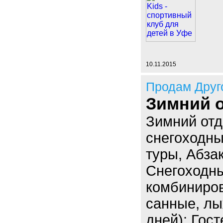
10.11.2015
Продам Друг
Зимний 
Зимний от
снегоходны
туры, Абза
Снегоходны
комбиниров
санные, лы
дней): Гос