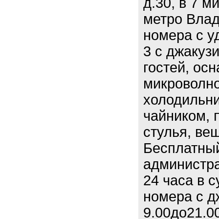
д.30, в 7 
метро Вла
номера с у
3 с джакузи
гостей, ос
микроволно
холодильни
чайником, 
стулья, ве
Бесплатный
администра
24 часа в с
номера с дж
9.00до21.0