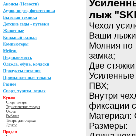
Усиленн
Анонсы (Новости)
Аудио, видео, фототехника
лыж "SK
Бытовая техника
Чехол усил
Детские сады - путевки
Животные
Ваши лыжи 
Книжный развал
Молния по 
Компьютеры
Мебель
замка;
Недвижимость
Две стяжки
Одежда, обувь, коляски
Продукты питания
Усиленные 
Промышленные товары
ПВХ;
Разное
Спорт, туризм, отдых
Внутри чех
Куплю
Спорт товары
фиксации 
Туристические товары
Охота
Материал: 
Рыбалка
Товары для отдыха
Размеры:
Другое
Продам
Длина чехл