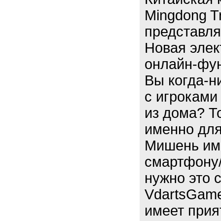
Mingdong Tr
представля
Новая элек
онлайн-фун
Вы когда-н
с игроками
из дома? Т
именно для 
Мишень им
смартфону/
нужно это 
VdartsGame
имеет прия