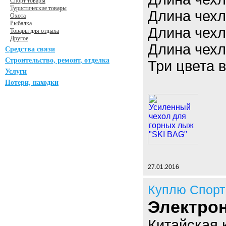
Спорт товары
Туристические товары
Длина чехл
Охота
Рыбалка
Длина чехл
Товары для отдыха
Другое
Длина чехл
Средства связи
Строительство, ремонт, отделка
Три цвета 
Услуги
Потери, находки
27.01.2016
Куплю Спорт
Электрон
Китайская 