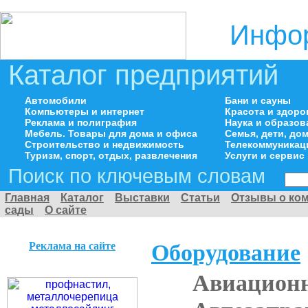
Инфор
Каталог предприятий
Автомобили
Бани и сауны
Компьютеры и интернет
Красота и здоро
Реклама и полиграфия
Наука и образов
Мебель. Товары для дома и офиса
Семья, дети, д
Строительство и недвижимость
Телекоммуникац
Туризм, спорт, отдых, развлечения
Услуги и сервис
Поиск по ключевым словам
Главная
Каталог
Выставки
Статьи
Отзывы о ко
сады
О сайте
Реклама на сайте
Оборудование
Авиационн