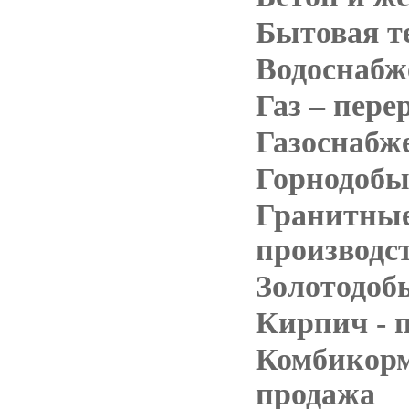
Бытовая т
Водоснабж
Газ – пере
Газоснабж
Горнодоб
Гранитные
производс
Золотодоб
Кирпич - 
Комбикорм
продажа