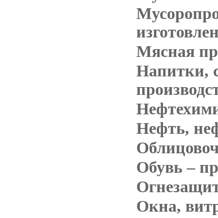
Мусоропро
изготовле
Мясная пр
Напитки, 
производс
Нефтехими
Нефть, не
Облицово
Обувь – п
Огнезащит
Окна, вит