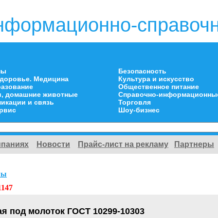
нформационно-справочн
ны
Безопасность
здоровье. Медицина
Культура и искусство
разование
Общественное питание
и, домашние животные
Справочно-информационны
икации и связь
Торговля
ервис
Шоу-бизнес
мпаниях
Новости
Прайс-лист на рекламу
Партнеры
лы
1147
ая под молоток ГОСТ 10299-10303