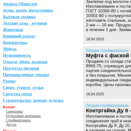
Заклепки под молоток
Анонсы (Новости)
Изготавливаем и поста
Аудио, видео, фототехника
ГОСТ 10300-80 с потай
10302-80 с полукругло
Бытовая техника
изготовить стальные,
Детские сады - путевки
2 мм — 10 мм. Продук
в течение 1 дня. Заявк
Животные
Книжный развал
16.04.2025
Компьютеры
Мебель
Продам стройматериалы
Муфта с фаской 
Недвижимость
Продаем со склада ст
Одежда, обувь, коляски
8966-75, служащую для
Продукты питания
партия соединительной
Промышленные товары
и без покрытия. Мини
индивидуальные скидки
Разное
коробки. Цены произво
Спорт, туризм, отдых
Средства связи
16.04.2025
Строительство, ремонт, отделка
Продам стройматериалы
Куплю
Контргайка Ду 8 
Сантехника
Отделочные материалы
Изготавливаем и поста
Стройматериалы
соединения труб в неа
Другое
Контргайка Ду 8, Ду 10,
в наличии на складе. 
Продам