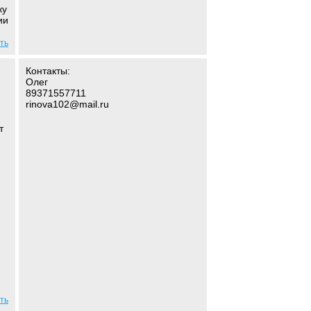
ку
ии
ть
Контакты:
Олег
89371557711
rinova102@mail.ru
т
ть