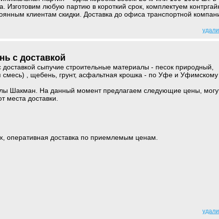
а. Изготовим любую партию в короткий срок, комплектуем контргай
оянным клиентам скидки. Доставка до офиса транспортной компан
удали
нь с доставкой
 доставкой сыпучие строительные материалы - песок природный,
я смесь) , щебень, грунт, асфальтная крошка - по Уфе и Уфимскому
лы Шакман. На данный момент предлагаем следующие цены, могу
от места доставки.
х, оперативная доставка по приемлемым ценам.
удали