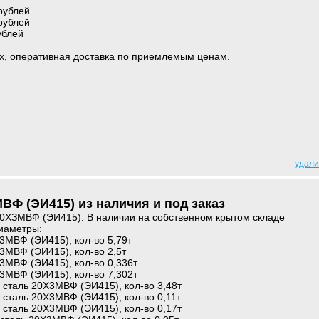
рублей
рублей
ублей
х, оперативная доставка по приемлемым ценам.
удали
ВФ (ЭИ415) из наличия и под заказ
20ХЗМВФ (ЭИ415). В наличии на собственном крытом складе
иаметры:
3МВФ (ЭИ415), кол-во 5,79т
3МВФ (ЭИ415), кол-во 2,5т
3МВФ (ЭИ415), кол-во 0,336т
3МВФ (ЭИ415), кол-во 7,302т
 сталь 20Х3МВФ (ЭИ415), кол-во 3,48т
 сталь 20Х3МВФ (ЭИ415), кол-во 0,11т
 сталь 20Х3МВФ (ЭИ415), кол-во 0,17т