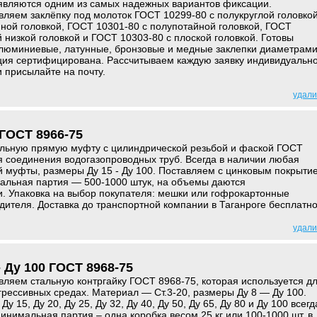
 являются одним из самых надежных вариантов фиксации.
вляем заклёпку под молоток ГОСТ 10299-80 с полукруглой головкой
ной головкой, ГОСТ 10301-80 с полупотайной головкой, ГОСТ
й низкой головкой и ГОСТ 10303-80 с плоской головкой. Готовы
 алюминиевые, латунные, бронзовые и медные заклепки диаметрам
ция сертифицирована. Рассчитываем каждую заявку индивидуальн
и присылайте на почту.
удали
ГОСТ 8966-75
альную прямую муфту с цилиндрической резьбой и фаской ГОСТ
 соединения водогазопроводных труб. Всегда в наличии любая
 муфты, размеры Ду 15 - Ду 100. Поставляем с цинковым покрыти
мальная партия — 500-1000 штук, на объемы даются
. Упаковка на выбор покупателя: мешки или гофрокартонные
дителя. Доставка до транспортной компании в Таганроге бесплатно
удали
- Ду 100 ГОСТ 8968-75
вляем стальную контргайку ГОСТ 8968-75, которая используется д
грессивных средах. Материал — Ст.3-20, размеры Ду 8 — Ду 100.
 Ду 15, Ду 20, Ду 25, Ду 32, Ду 40, Ду 50, Ду 65, Ду 80 и Ду 100 всегд
Минимальная партия – одна коробка весом 25 кг или 100-1000 шт. в