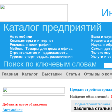
И
Каталог предприятий
Автомобили
Бани и сау
Компьютеры и интернет
Красота и 
Реклама и полиграфия
Наука и об
Мебель. Товары для дома и офиса
Семья, дет
Строительство и недвижимость
Телекоммун
Туризм, спорт, отдых, развлечения
Услуги и с
Поиск по ключевым словам
Главная
Каталог
Выставки
Статьи
Отзывы о ко
Продам стройматериа
Найдено объявлений:
Добавить новое объявление
Продам стройматериалы
Заклепка стальн
Автомобили