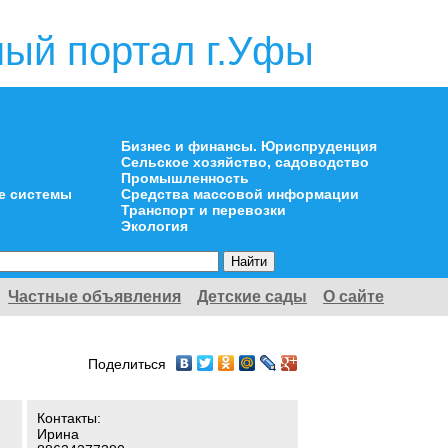
ый портал г.Уфы
Бизнес и финансы. Юриспруденция
Сельское хозяйство, садоводство
Промышленность
е системы
Средства массовой информации
Транспорт и перевозки
Экология
Частные объявления
Детские сады
О сайте
Поделиться
Контакты:
Ирина