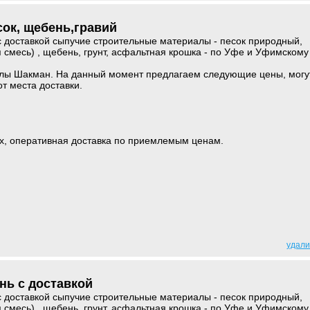
сок, щебень,гравий
 доставкой сыпучие строительные материалы - песок природный,
я смесь) , щебень, грунт, асфальтная крошка - по Уфе и Уфимскому
лы Шакман. На данный момент предлагаем следующие цены, могу
от места доставки.
х, оперативная доставка по приемлемым ценам.
удали
нь с доставкой
 доставкой сыпучие строительные материалы - песок природный,
я смесь) , щебень, грунт, асфальтная крошка - по Уфе и Уфимскому