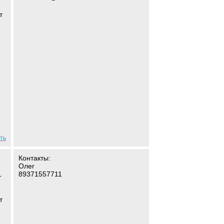
т
ть
Контакты:
Олег
89371557711
-
т