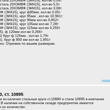
сталь 20Х3МВФ (ЭИ415), кол-во 0,05т
сталь 20Х3МВФ (ЭИ415), кол-во 5,5т
сталь 20Х3МВФ (ЭИ415), кол-во 3,08т
Ф (ЭИ415), круг ф80мм, кол-во 0,05т
Ф (ЭИ415), круг 85мм , кол-во 10,961т
Ф (ЭИ415), круг 90мм кол-во 0,852т
Ф (ЭИ415), круг 105мм кол-во 7,28т
Ф (ЭИ415), круг 115мм кол-во 0,255т
), ф 120мм кол-во 0,266т
 Круг ф 125мм , кол-во 1,79т
, Круг ф 800 мм кол-во 1,891т
тно. Отрежем по вашим размерам.
удали
, ст. 10895
 из наличия стальные круги ст.10880 и стали 10895 в компании
 В наличии на собственном складе предприятие имеются
 их количество: