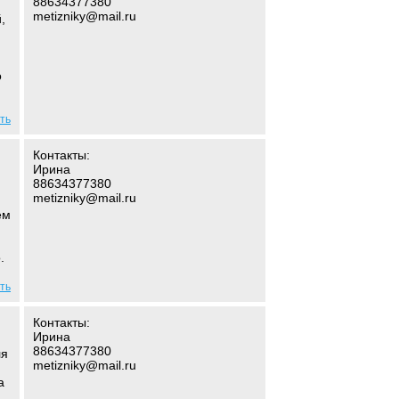
88634377380
metizniky@mail.ru
,
и
о
ть
Контакты:
Ирина
88634377380
metizniky@mail.ru
ем
.
ть
Контакты:
Ирина
88634377380
ля
metizniky@mail.ru
а