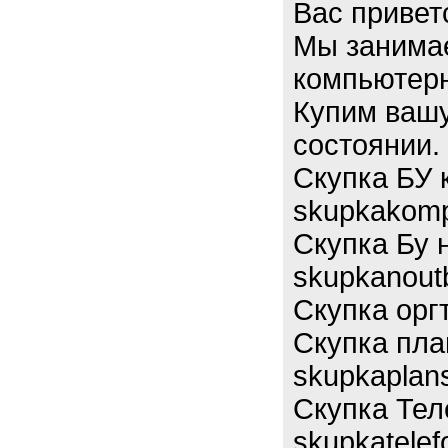
Вас привет
Мы занимае
компьютерн
Купим вашу
состоянии. 
Скупка БУ 
skupkakomp
Скупка Бу 
skupkanoutb
Скупка оргт
Скупка пл
skupkaplans
Скупка Те
skupkatelef