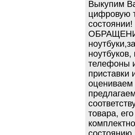
Выкупим В
цифровую 
состоянии
ОБРАЩЕНИЯ
ноутбуки,з
ноутбуков,
телефоны и
приставки и
оцениваем 
предлагаем
соответств
товара, ег
комплектн
состоянию.