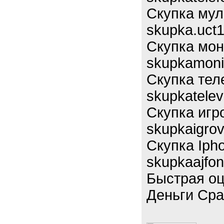
Скупка мул
skupka.uct1
Скупка мон
skupkamonit
Скупка тел
skupkatelev
Скупка игр
skupkaigrov
Скупка Iph
skupkaajfon
Быстрая оц
Деньги Сра