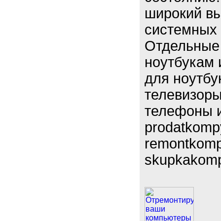
широкий вы
системных 
Отдельные
ноутбукам 
для ноутбу
телевизоры
телефоны и
prodatkompy
remontkompy
skupkakomp