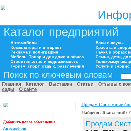
Инфор
Каталог предприятий
Автомобили
Бани и сауны
Компьютеры и интернет
Красота и здоро
Реклама и полиграфия
Наука и образов
Мебель. Товары для дома и офиса
Семья, дети, д
Строительство и недвижимость
Телекоммуникац
Туризм, спорт, отдых, развлечения
Услуги и сервис
Поиск по ключевым словам
Главная
Каталог
Выставки
Статьи
Отзывы о ко
сады
О сайте
Продам Системные бл
Найдено объявлений:
Добавить новое объявление
Продам Сист
Автомобили