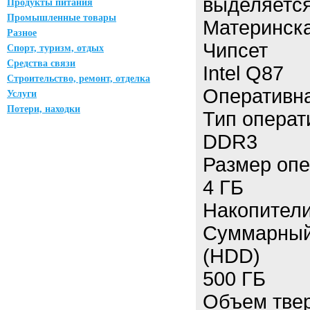
выделяется
Продукты питания
Промышленные товары
Материнска
Разное
Чипсет
Спорт, туризм, отдых
Средства связи
Intel Q87
Строительство, ремонт, отделка
Оперативн
Услуги
Потери, находки
Тип операт
DDR3
Размер опе
4 ГБ
Накопител
Суммарный
(HDD)
500 ГБ
Объем твер