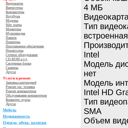
Видеокарты
4 МБ
Винчестеры
Компьютеры
Видеокарт
Ноутбуки
Модемы
Тип видеок
Мат. платы
Мониторы
встроенная
Мультимедиа
Память
Принтеры
Производит
Программное обеспечение
Процессоры
Intel
Сетевое оборудование
CD-ROM и т.д.
Модель дис
Системные блоки
Сканеры
нет
Другое
Услуги и ремонт
Модель инт
Заправка картриджей
Ремонт орг. техники
Intel HD Gr
Ремонт компьютеров
Обслуживание компьютеров
Тип видео
Копьютер. курсы
Другое
SMA
Мебель
Недвижимость
Объем вид
Одежда, обувь, коляски