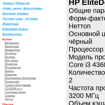
HP Elite
Анонсы (Новости)
Аудио, видео, фототехника
Общие пар
Бытовая техника
Форм-факт
Детские сады - путевки
Животные
Неттоп
Книжный развал
Основной ц
Компьютеры
Куплю
чёрный
Видеокарты
Винчестеры
Процессор
Компьютеры
Ноутбуки
Модель пр
Модемы
Мат. платы
Core i3 436
Мониторы
Мультимедиа
Количество
Память
Принтеры
Программное обеспечение
2
Процессоры
Сетевое оборудование
Частота пр
CD-ROM и т.д.
Системные блоки
3200 МГц
Сканеры
Другое
Объем кэш
Продам