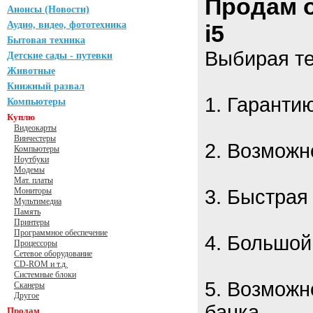
Продам о
Анонсы (Новости)
Аудио, видео, фототехника
i5
Бытовая техника
Выбирая те
Детские сады - путевки
Животные
Книжный развал
1. Гарантию
Компьютеры
Куплю
Видеокарты
Винчестеры
2. Возможн
Компьютеры
Ноутбуки
Модемы
Мат. платы
Мониторы
3. Быстрая
Мультимедиа
Память
Принтеры
Программное обеспечение
4. Большой
Процессоры
Сетевое оборудование
CD-ROM и т.д.
Системные блоки
5. Возможн
Сканеры
Другое
банка
Продам