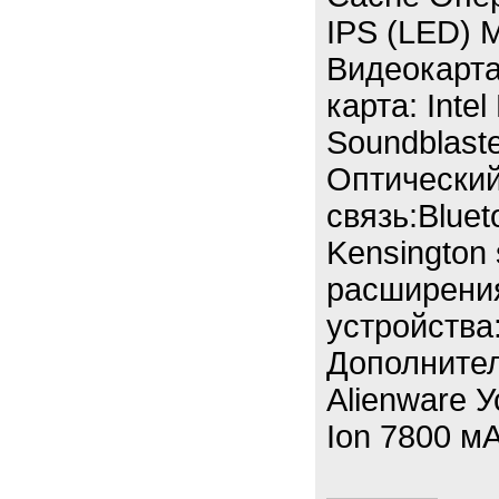
IPS (LED) 
Видеокарта
карта: Inte
Soundblast
Оптический
связь:Bluet
Kensington 
расширения
устройства
Дополнител
Alienware У
Ion 7800 мА