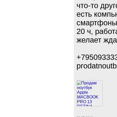
что-то дру
есть компь
смартфоны,
20 ч, рабо
желает жда
+79509333
prodatnoutbu