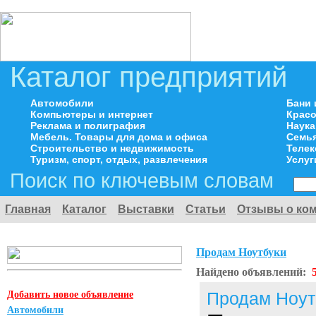
Каталог предприятий
Автомобили
Бани 
Компьютеры и интернет
Красо
Реклама и полиграфия
Наука
Мебель. Товары для дома и офиса
Семья
Строительство и недвижимость
Телек
Туризм, спорт, отдых, развлечения
Услуг
Поиск по ключевым словам
Главная
Каталог
Выставки
Статьи
Отзывы о ко
Продам Ноутбуки
Найдено объявлений:
Добавить новое объявление
Продам Ноут
Автомобили