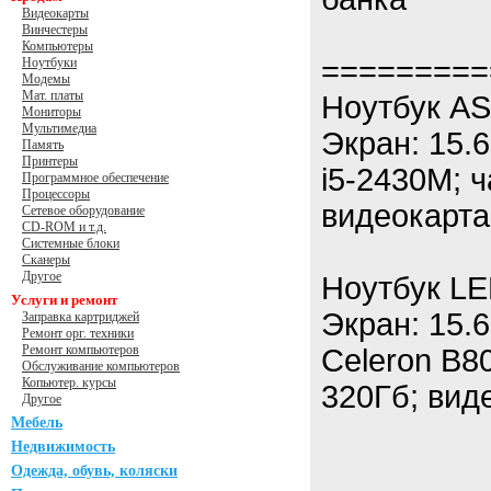
Видеокарты
Винчестеры
Компьютеры
=========
Ноутбуки
Модемы
Мат. платы
Ноутбук A
Мониторы
Мультимедиа
Экран: 15.6
Память
Принтеры
i5-2430M; ч
Программное обеспечение
Процессоры
видеокарта
Сетевое оборудование
CD-ROM и т.д.
Системные блоки
Сканеры
Другое
Ноутбук LE
Услуги и ремонт
Экран: 15.6
Заправка картриджей
Ремонт орг. техники
Ремонт компьютеров
Celeron B80
Обслуживание компьютеров
Копьютер. курсы
320Гб; виде
Другое
Мебель
Недвижимость
Одежда, обувь, коляски