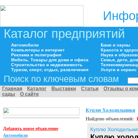
Инфор
Каталог предприятий
Автомобили
Бани и сауны
Компьютеры и интернет
Красота и здоро
Реклама и полиграфия
Наука и образов
Мебель. Товары для дома и офиса
Семья, дети, д
Строительство и недвижимость
Телекоммуникац
Туризм, спорт, отдых, развлечения
Услуги и сервис
Поиск по ключевым словам
Главная
Каталог
Выставки
Статьи
Отзывы о ко
сады
О сайте
Куплю Холодильники
Найдено объявлений:
Добавить новое объявление
Куплю Холодильни
Куплю холо
Автомобили