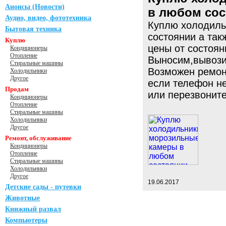
Анонсы (Новости)
в любом со
Аудио, видео, фототехника
Куплю холодиль
Бытовая техника
состоянии а та
Куплю
цены от состоян
Кондиционеры
Отопление
Выносим,вывози
Стиральные машины
Возможен ремон
Холодильники
Другое
если телефон н
Продам
или перезвонит
Кондиционеры
Отопление
Стиральные машины
Холодильники
Другое
Ремонт, обслуживание
Кондиционеры
Отопление
Стиральные машины
Холодильники
Другое
19.06.2017
Детские сады - путевки
Животные
Книжный развал
Компьютеры