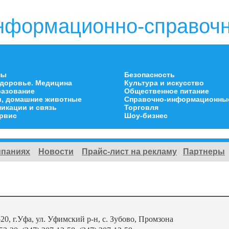
нформационно-справочн
ны
Безопасность
здоровье. Медицина
Культура и искусство
разование
Общественное питание
и, домашние животные
Справочно-информационны
икации и связь
Торговля
ервис
Шоу-бизнес
мпаниях
Новости
Прайс-лист на рекламу
Партнеры
20, г.Уфа, ул. Уфимский р-н, с. Зубово, Промзона