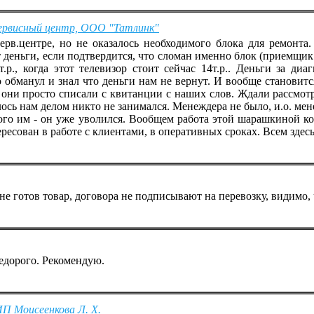
ервисный центр, ООО "Татлинк"
ерв.центре, но не оказалось необходимого блока для ремонта
ут деньги, если подтвердится, что сломан именно блок (приемщи
.р., когда этот телевизор стоит сейчас 14т.р.. Деньги за диа
 обманул и знал что деньги нам не вернут. И вообще становит
 они просто списали с квитанции с наших слов. Ждали рассмотр
лось нам делом никто не занимался. Менеждера не было, и.о. мен
ого им - он уже уволился. Вообщем работа этой шарашкиной ко
ресован в работе с клиентами, в оперативных сроках. Всем здесь
 не готов товар, договора не подписывают на перевозку, видимо,
едорого. Рекомендую.
ИП Моисеенкова Л. Х.