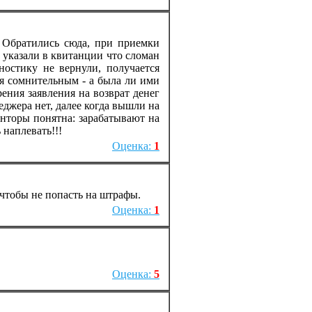
. Обратились сюда, при приемки
к указали в квитанции что сломан
гностику не вернули, получается
ся сомнительным - а была ли ими
ения заявления на возврат денег
еджера нет, далее когда вышли на
нторы понятна: зарабатывают на
 наплевать!!!
Оценка:
1
 чтобы не попасть на штрафы.
Оценка:
1
Оценка:
5