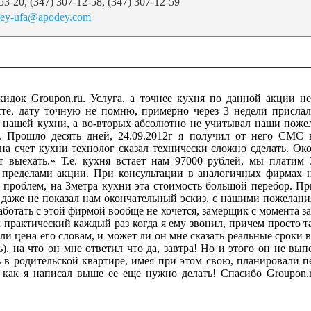
53-20, (347) 307-12-58, (347) 307-12-59
ey-ufa@apodey.com
кидок Groupon.ru. Услуга, а точнее кухня по данной акции н
те, дату точную не помню, примерно через 3 недели прислал э
 нашей кухни, а во-вторых абсолютно не учитывал наши поже
). Прошло десять дней, 24.09.2012г я получил от него СМС
на счет кухни технолог сказал технически сложно сделать. Око
т выехать.» Т.е. кухня встает нам 97000 рублей, мы платим
 пределами акции. При консультации в аналогичных фирмах на
 проблем, на 3метра кухни эта стоимость большой перебор. Пр
он даже не показал нам окончательный эскиз, с нашими пожел
ботать с этой фирмой вообще не хочется, замерщик с момента за
л практический каждый раз когда я ему звонил, причем просто т
 ли цена его словам, и может ли он мне сказать реальные сроки
), на что он мне ответил что да, завтра! Но и этого он не вы
 в родительской квартире, имея при этом свою, планировали пер
 как я написал выше ее еще нужно делать! Спасибо Groupon.