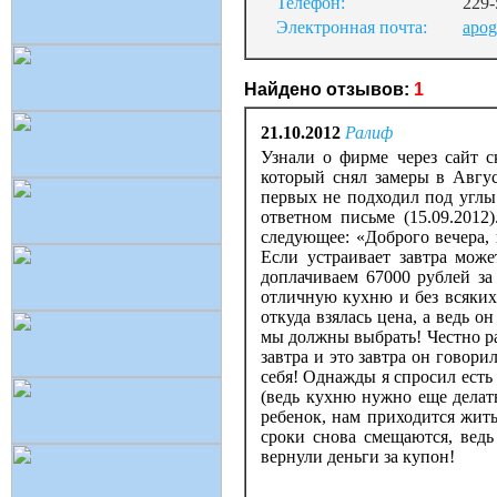
Телефон:
229-
Электронная почта:
apog
Найдено отзывов:
1
21.10.2012
Ралиф
Узнали о фирме через сайт с
который снял замеры в Авгус
первых не подходил под углы
ответном письме (15.09.2012
следующее: «Доброго вечера, 
Если устраивает завтра може
доплачиваем 67000 рублей за
отличную кухню и без всяких
откуда взялась цена, а ведь 
мы должны выбрать! Честно ра
завтра и это завтра он говори
себя! Однажды я спросил есть
(ведь кухню нужно еще делать
ребенок, нам приходится жить
сроки снова смещаются, ведь
вернули деньги за купон!