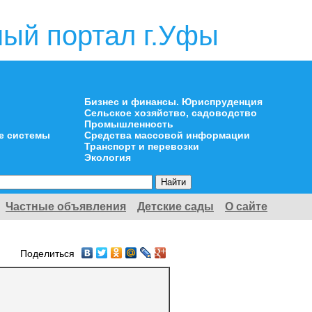
ый портал г.Уфы
Бизнес и финансы. Юриспруденция
Сельское хозяйство, садоводство
Промышленность
е системы
Средства массовой информации
Транспорт и перевозки
Экология
Частные объявления
Детские сады
О сайте
Поделиться