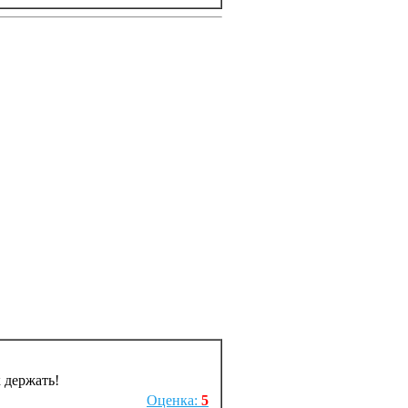
к держать!
Оценка:
5