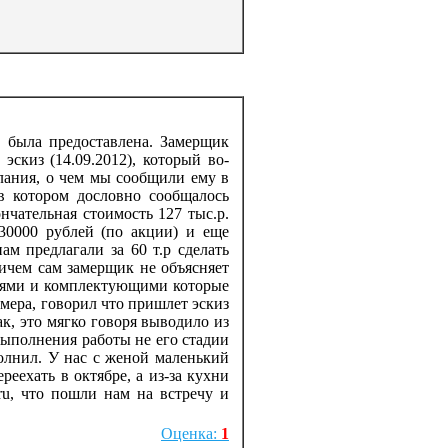
е была предоставлена. Замерщик
скиз (14.09.2012), который во-
лания, о чем мы сообщили ему в
 в котором дословно сообщалось
нчательная стоимость 127 тыс.р.
 30000 рублей (по акции) и еще
м предлагали за 60 т.р сделать
ичем сам замерщик не объясняет
аниями и комплектующими которые
мера, говорил что пришлет эскиз
ак, это мягко говоря выводило из
 выполнения работы не его стадии
полнил. У нас с женой маленький
еехать в октябре, а из-за кухни
ru, что пошли нам на встречу и
Оценка:
1