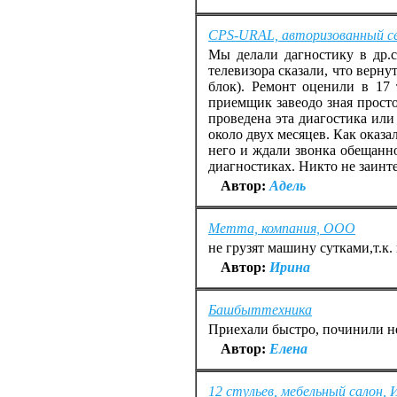
CPS-URAL, авторизованный с
Мы делали дагностику в др.с
телевизора сказали, что верн
блок). Ремонт оценили в 17 т
приемщик завеодо зная просто
проведена эта диагостика или
около двух месяцев. Как оказа
него и ждали звонка обещанн
диагностиках. Никто не заинте
Автор:
Адель
Метта, компания, ООО
не грузят машину сутками,т.к.
Автор:
Ирина
Башбыттехника
Приехали быстро, починили н
Автор:
Елена
12 стульев, мебельный салон, 