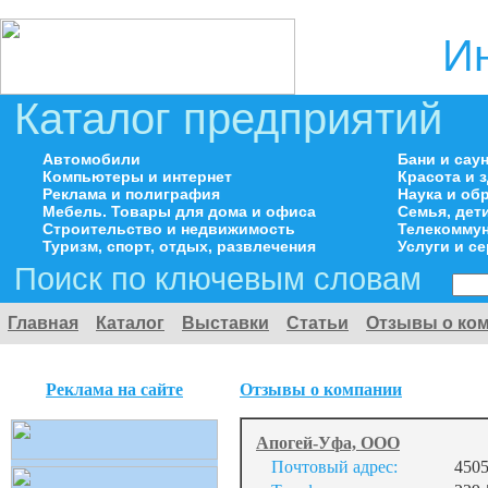
И
Каталог предприятий
Автомобили
Бани и сау
Компьютеры и интернет
Красота и 
Реклама и полиграфия
Наука и об
Мебель. Товары для дома и офиса
Семья, дет
Строительство и недвижимость
Телекоммун
Туризм, спорт, отдых, развлечения
Услуги и с
Поиск по ключевым словам
Главная
Каталог
Выставки
Статьи
Отзывы о ко
Реклама на сайте
Отзывы о компании
Апогей-Уфа, ООО
Почтовый адрес:
4505