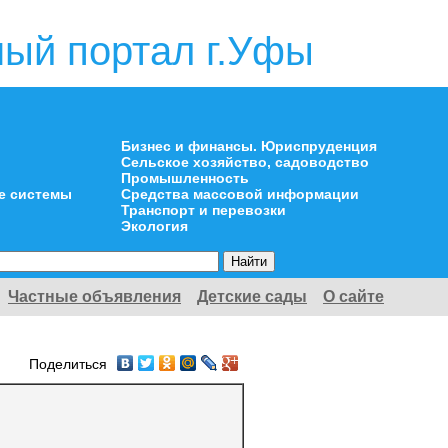
ый портал г.Уфы
Бизнес и финансы. Юриспруденция
Сельское хозяйство, садоводство
Промышленность
е системы
Средства массовой информации
Транспорт и перевозки
Экология
Частные объявления
Детские сады
О сайте
Поделиться