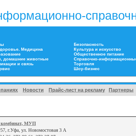
нформационно-справочн
ны
Безопасность
здоровье. Медицина
Культура и искусство
разование
Общественное питание
и, домашние животные
Справочно-информационны
икации и связь
Торговля
ервис
Шоу-бизнес
мпаниях
Новости
Прайс-лист на рекламу
Партнеры
й комбинат, МУП
57, г.Уфа, ул. Новомостовая 3 А