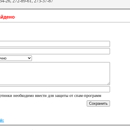
34-26, 272-89-61, 273-37-87
айдено
артинки необходимо ввести для защиты от спам-программ
й: