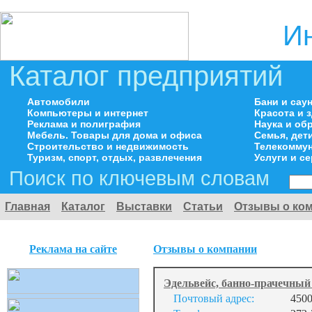
И
Каталог предприятий
Автомобили
Бани и сау
Компьютеры и интернет
Красота и 
Реклама и полиграфия
Наука и об
Мебель. Товары для дома и офиса
Семья, дет
Строительство и недвижимость
Телекоммун
Туризм, спорт, отдых, развлечения
Услуги и с
Поиск по ключевым словам
Главная
Каталог
Выставки
Статьи
Отзывы о ко
Реклама на сайте
Отзывы о компании
Эдельвейс, банно-прачечны
Почтовый адрес:
4500