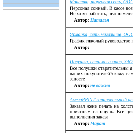
Монетка, торговая сеть, ОО
Персонал сонный. В кассе всег
Не хотят работать, нежно меня
Автор:
Наталья
Ярмарка, сеть магазинов, О
График тяжолый руководство п
Автор:
Полушка, сеть магазинов, ЗА
Все полушки отвратительны я 
ваших покупателей?скажу вам
запоете
Автор:
не важно
АмегаPRINT копировальный ц
Заказал жене печать на холст
приятным на ощупь. Все цве
выполнения заказа
Автор:
Марат