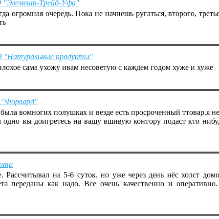
О "Элемент-Трейд-Уфа"
да огромная очередь. Пока не начнешь ругаться, второго, треть
ть
ОО "Натуральные продукты"
лохое сама ухожу ивам несоветую с каждем годом хуже и хуже
О "Форвард"
была вомногих полушках и везде есть просроченный ттовар.я 
 одно вы доигретесь на вашу вшивую контору подаст кто нибуд
ентр
е. Рассчитывал на 5-6 суток, но уже через день нёс холст до
та переданы как надо. Все очень качественно и оперативно.