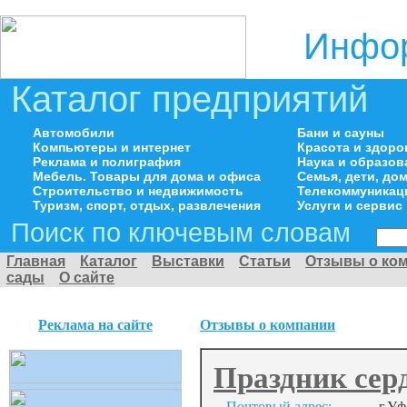
Инфор
Каталог предприятий
Автомобили
Бани и сауны
Компьютеры и интернет
Красота и здоро
Реклама и полиграфия
Наука и образов
Мебель. Товары для дома и офиса
Семья, дети, д
Строительство и недвижимость
Телекоммуникац
Туризм, спорт, отдых, развлечения
Услуги и сервис
Поиск по ключевым словам
Главная
Каталог
Выставки
Статьи
Отзывы о ко
сады
О сайте
Реклама на сайте
Отзывы о компании
Праздник серд
Почтовый адрес:
г.Уф