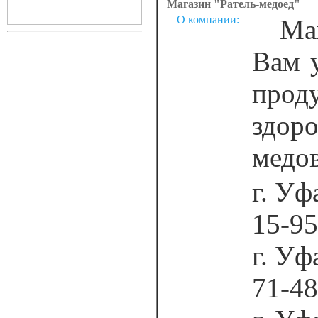
Магазин "Ратель-медоед"
О компании:
Мага
Вам 
прод
здор
медов
г. Уф
15-95
г. Уф
71-48