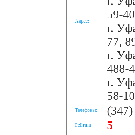
г. Уф
59-40
Адрес:
г. Уф
77, 
г. Уф
488-4
г. Уф
58-10
(347)
Телефоны:
5
Рейтинг: