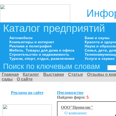
Инфор
Каталог предприятий
Автомобили
Бани и сауны
Компьютеры и интернет
Красота и здоро
Реклама и полиграфия
Наука и образов
Мебель. Товары для дома и офиса
Семья, дети, д
Строительство и недвижимость
Телекоммуникац
Туризм, спорт, отдых, развлечения
Услуги и сервис
Поиск по ключевым словам
Главная
Каталог
Выставки
Статьи
Отзывы о ко
сады
О сайте
Реклама на сайте
Пчеловодство
Найдено фирм:
5
ООО"Прополис"
О компании: