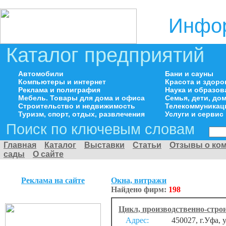
Инфор
Каталог предприятий
Автомобили
Бани и сауны
Компьютеры и интернет
Красота и здоро
Реклама и полиграфия
Наука и образов
Мебель. Товары для дома и офиса
Семья, дети, д
Строительство и недвижимость
Телекоммуникац
Туризм, спорт, отдых, развлечения
Услуги и сервис
Поиск по ключевым словам
Главная
Каталог
Выставки
Статьи
Отзывы о ко
сады
О сайте
Реклама на сайте
Окна, витражи
Найдено фирм:
198
Цикл, производственно-стро
Адрес:
450027, г.Уфа, 