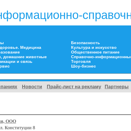
нформационно-справочн
ны
Безопасность
здоровье. Медицина
Культура и искусство
разование
Общественное питание
и, домашние животные
Справочно-информационны
икации и связь
Торговля
ервис
Шоу-бизнес
мпаниях
Новости
Прайс-лист на рекламу
Партнеры
ия, ООО
ул. Конституции 8