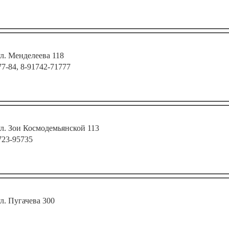
ул. Менделеева 118
77-84, 8-91742-71777
ул. Зои Космодемьянской 113
723-95735
ул. Пугачева 300