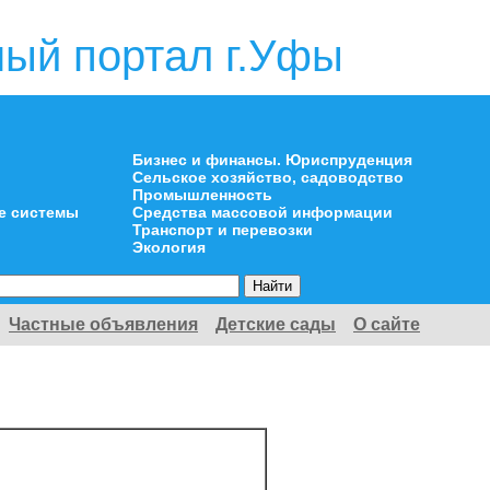
ый портал г.Уфы
Бизнес и финансы. Юриспруденция
Сельское хозяйство, садоводство
Промышленность
е системы
Средства массовой информации
Транспорт и перевозки
Экология
Частные объявления
Детские сады
О сайте