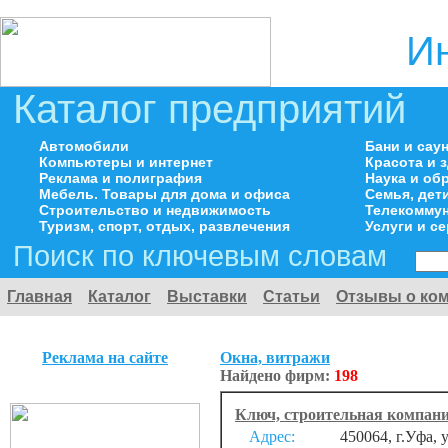
И
Каталог предприятий
Автомобили
Бани и сау
Компьютеры и интернет
Красота и 
Реклама и полиграфия
Наука и об
Мебель. Товары для дома и офиса
Семья, дет
Строительство и недвижимость
Телекоммун
Туризм, спорт, отдых, развлечения
Услуги и с
Поиск по ключевым словам
Главная
Каталог
Выставки
Статьи
Отзывы о ко
Реклама на сайте
Окна, витражи
Найдено фирм:
198
Ключ, строительная компан
Адрес:
450064, г.Уфа, 