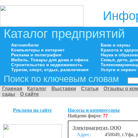
Инфор
Каталог предприятий
Автомобили
Бани и сауны
Компьютеры и интернет
Красота и здоро
Реклама и полиграфия
Наука и образов
Мебель. Товары для дома и офиса
Семья, дети, д
Строительство и недвижимость
Телекоммуникац
Туризм, спорт, отдых, развлечения
Услуги и сервис
Поиск по ключевым словам
Главная
Каталог
Выставки
Статьи
Отзывы о ко
сады
О сайте
Реклама на сайте
Насосы и компрессоры
Найдено фирм:
77
Электроагрегат, ООО
Адрес:
450049, г.Уфа, у