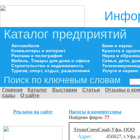
Инфор
Каталог предприятий
Автомобили
Бани и сауны
Компьютеры и интернет
Красота и здоро
Реклама и полиграфия
Наука и образов
Мебель. Товары для дома и офиса
Семья, дети, д
Строительство и недвижимость
Телекоммуникац
Туризм, спорт, отдых, развлечения
Услуги и сервис
Поиск по ключевым словам
Главная
Каталог
Выставки
Статьи
Отзывы о ко
сады
О сайте
Реклама на сайте
Насосы и компрессоры
Найдено фирм:
77
ТехноСпецСнаб-Уфа, ООО
Адрес:
450027, г.Уфа, 