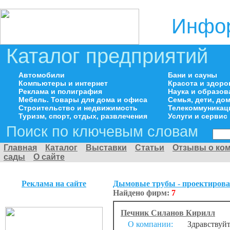
Инфор
Каталог предприятий
Автомобили
Бани и сауны
Компьютеры и интернет
Красота и здоро
Реклама и полиграфия
Наука и образов
Мебель. Товары для дома и офиса
Семья, дети, д
Строительство и недвижимость
Телекоммуникац
Туризм, спорт, отдых, развлечения
Услуги и сервис
Поиск по ключевым словам
Главная
Каталог
Выставки
Статьи
Отзывы о ко
сады
О сайте
Реклама на сайте
Дымовые трубы - проектирова
Найдено фирм:
7
Печник Силанов Кирилл
О компании:
Здравствуйт