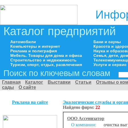
Инфор
Каталог предприятий
Автомобили
Бани и сауны
Компьютеры и интернет
Красота и здоро
Реклама и полиграфия
Наука и образов
Мебель. Товары для дома и офиса
Семья, дети, д
Строительство и недвижимость
Телекоммуникац
Туризм, спорт, отдых, развлечения
Услуги и сервис
Поиск по ключевым словам
Главная
Каталог
Выставки
Статьи
Отзывы о ко
сады
О сайте
Реклама на сайте
Экологические службы и орга
Найдено фирм:
22
ООО Ассенизатор
О компании:
очистка выгр