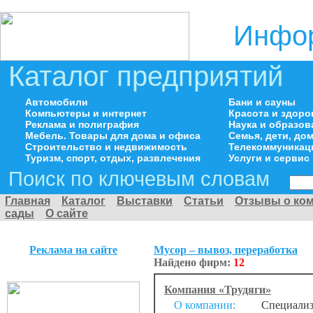
Инфор
Каталог предприятий
Автомобили
Бани и сауны
Компьютеры и интернет
Красота и здоро
Реклама и полиграфия
Наука и образов
Мебель. Товары для дома и офиса
Семья, дети, д
Строительство и недвижимость
Телекоммуникац
Туризм, спорт, отдых, развлечения
Услуги и сервис
Поиск по ключевым словам
Главная
Каталог
Выставки
Статьи
Отзывы о ко
сады
О сайте
Реклама на сайте
Мусор – вывоз, переработка
Найдено фирм:
12
Компания «Трудяги»
О компании:
Специализа