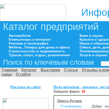
Инфор
Каталог предприятий
Автомобили
Бани и сауны
Компьютеры и интернет
Красота и здоро
Реклама и полиграфия
Наука и образов
Мебель. Товары для дома и офиса
Семья, дети, д
Строительство и недвижимость
Телекоммуникац
Туризм, спорт, отдых, развлечения
Услуги и сервис
Поиск по ключевым словам
Главная
Каталог
Выставки
Статьи
Отзывы о ко
сады
О сайте
Реклама на сайте
Вода питьевая - продажа, дост
Найдено фирм:
18
Пинта-Регион
О компании:
Добро пожа