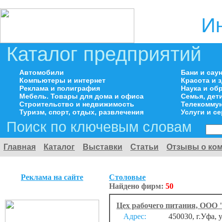
И
Каталог предприятий
Автомобили
Бани и сау
Компьютеры и интернет
Красота и 
Реклама и полиграфия
Наука и об
Мебель. Товары для дома и офиса
Семья, дет
Строительство и недвижимость
Телекоммун
Туризм, спорт, отдых, развлечения
Услуги и с
Поиск по ключевым словам
Главная
Каталог
Выставки
Статьи
Отзывы о ко
Реклама на сайте
Столовые
Найдено фирм:
50
Цех рабочего питания, ООО
Адрес:
450030, г.Уфа, 