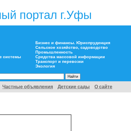
ый портал г.Уфы
Бизнес и финансы. Юриспруденция
Сельское хозяйство, садоводство
Промышленность
е системы
Средства массовой информации
Транспорт и перевозки
Экология
Частные объявления
Детские сады
О сайте