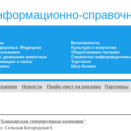
нформационно-справочн
ны
Безопасность
здоровье. Медицина
Культура и искусство
разование
Общественное питание
и, домашние животные
Справочно-информационны
икации и связь
Торговля
ервис
Шоу-бизнес
мпаниях
Новости
Прайс-лист на рекламу
Партнеры
 "Башкирская генерирующая компания"
ул. Сельская Богородская 6