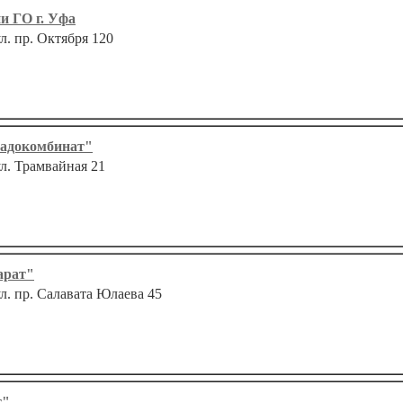
и ГО г. Уфа
ул. пр. Октября 120
адокомбинат"
ул. Трамвайная 21
арат"
ул. пр. Салавата Юлаева 45
т"