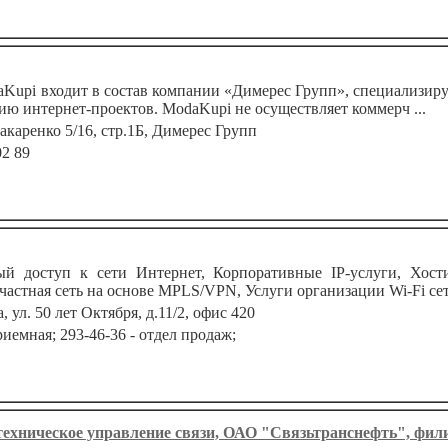
upi входит в состав компании «Димерес Групп», специализиру
ю интернет-проектов. ModaKupi не осуществляет коммерч ...
акаренко 5/16, стр.1Б, Димерес Групп
02 89
доступ к сети Интернет, Корпоративные IP-услуги, Хостинг,
частная сеть на основе MPLS/VPN, Услуги организации Wi-Fi сети
а, ул. 50 лет Октября, д.11/2, офис 420
риемная; 293-46-36 - отдел продаж;
техническое управление связи, ОАО "Связьтранснефть", фили