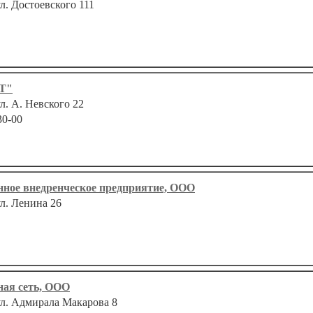
ул. Достоевского 111
СТ"
ул. А. Невского 22
30-00
нное внедренческое предприятие, ООО
ул. Ленина 26
ная сеть, ООО
 ул. Адмирала Макарова 8