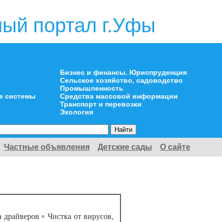
ый портал г.Уфы
Бизнес и финансы. Юриспруденция
Сельское хозяйство, садоводство
Промышленность
е системы
Средства массовой информации
Транспорт и перевозки
Экология
Частные объявления
Детские сады
О сайте
 драйверов ▫️ Чистка от вирусов,