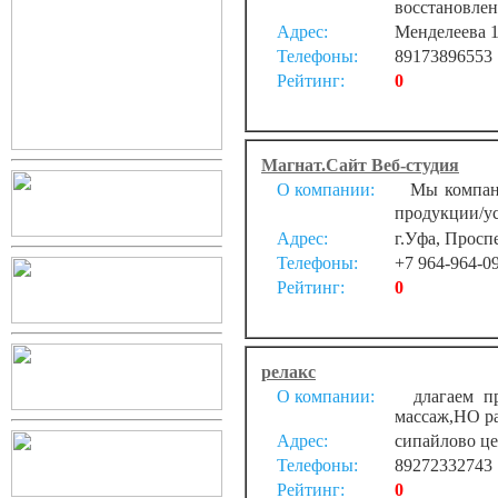
восстановлени
Адрес:
Менделеева 
Телефоны:
89173896553
Рейтинг:
0
Магнат.Сайт Веб-студия
О компании:
Мы компания
продукции/ус
Адрес:
г.Уфа, Просп
Телефоны:
+7 964-964-0
Рейтинг:
0
релакс
О компании:
длагаем пр
массаж,НО ра
Адрес:
сипайлово ц
Телефоны:
89272332743
Рейтинг:
0