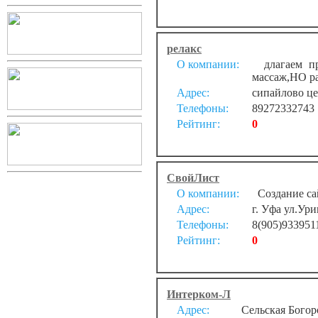
релакс
О компании:
длагаем пр
массаж,НО ра
Адрес:
сипайлово ц
Телефоны:
89272332743
Рейтинг:
0
СвойЛист
О компании:
Создание са
Адрес:
г. Уфа ул.Ури
Телефоны:
8(905)933951
Рейтинг:
0
Интерком-Л
Адрес:
Сельская Богор