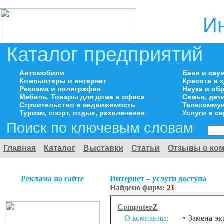
И
Каталог предприятий
Автомобили
Бани и сау
Компьютеры и интернет
Красота и 
Реклама и полиграфия
Наука и об
Мебель. Товары для дома и офиса
Семья, дет
Строительство и недвижимость
Телекоммун
Туризм, спорт, отдых, развлечения
Услуги и с
Поиск по ключевым словам
Главная
Каталог
Выставки
Статьи
Отзывы о ко
Реклама на сайте
Интернет – услуги доступа
Найдено фирм:
21
ComputerZ
О компании:
▫️ Замена эк