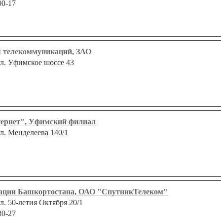
00-17
ы телекоммуникаций, ЗАО
ул. Уфимское шоссе 43
ернет", Уфимский филиал
ул. Менделеева 140/1
ации Башкортостана, ОАО "СпутникТелеком"
ул. 50-летия Октября 20/1
30-27