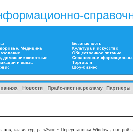
нформационно-справочн
ны
Безопасность
здоровье. Медицина
Культура и искусство
разование
Общественное питание
и, домашние животные
Справочно-информационны
икации и связь
Торговля
ервис
Шоу-бизнес
мпаниях
Новости
Прайс-лист на рекламу
Партнеры
ранов, клавиатур, разъёмов ▫️ Переустановка Windows, настройка