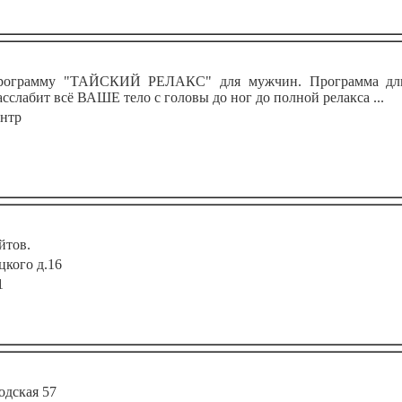
ограмму "ТАЙСКИЙ РЕЛАКС" для мужчин. Программа длитс
сслабит всё ВАШЕ тело с головы до ног до полной релакса ...
ентр
йтов.
цкого д.16
1
одская 57