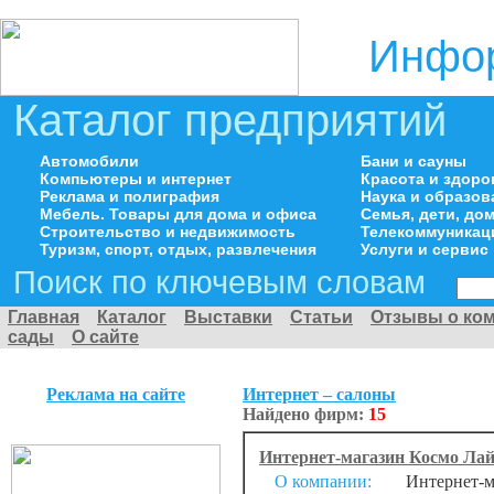
Инфор
Каталог предприятий
Автомобили
Бани и сауны
Компьютеры и интернет
Красота и здоро
Реклама и полиграфия
Наука и образов
Мебель. Товары для дома и офиса
Семья, дети, д
Строительство и недвижимость
Телекоммуникац
Туризм, спорт, отдых, развлечения
Услуги и сервис
Поиск по ключевым словам
Главная
Каталог
Выставки
Статьи
Отзывы о ко
сады
О сайте
Реклама на сайте
Интернет – салоны
Найдено фирм:
15
Интернет-магазин Космо Ла
О компании:
Интернет-ма