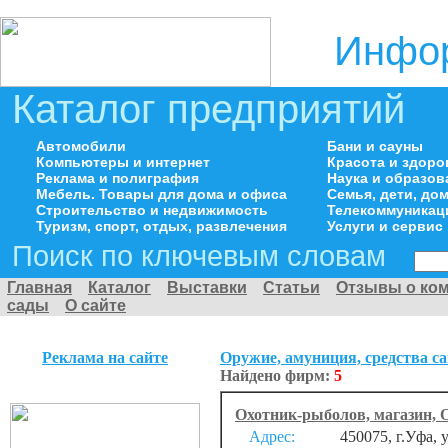
Инфор
Каталог предприятий
Автомобили
Бани и сауны
Компьютеры и интернет
Красота и здоро
Реклама и полиграфия
Наука и образов
Мебель. Товары для дома и офиса
Семья, дети, д
Строительство и недвижимость
Телекоммуникац
Туризм, спорт, отдых, развлечения
Услуги и сервис
Поиск по ключевым словам
Главная
Каталог
Выставки
Статьи
Отзывы о ко
сады
О сайте
Реклама на сайте
Оружие, амуниция, средства 
Найдено фирм:
5
Охотник-рыболов, магазин,
Адрес:
450075, г.Уфа, 